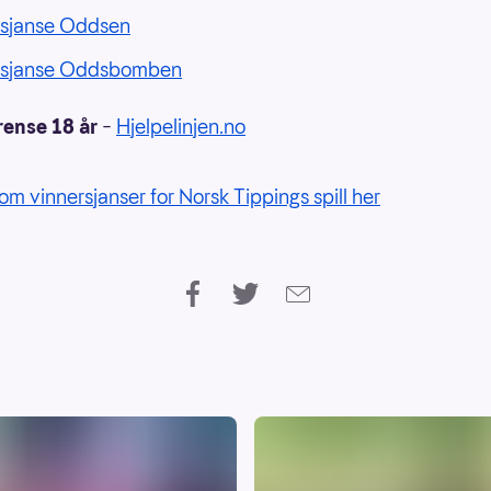
rsjanse Oddsen
rsjanse Oddsbomben
rense 18 år
–
Hjelpelinjen.no
om vinnersjanser for Norsk Tippings spill her