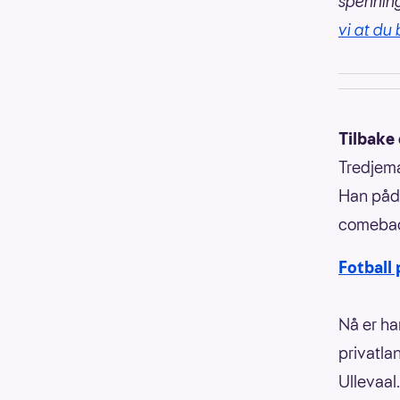
spennin
vi at du 
Tilbake
Tredjema
Han pådr
comeback
Fotball
Nå er ha
privatla
Ullevaal.