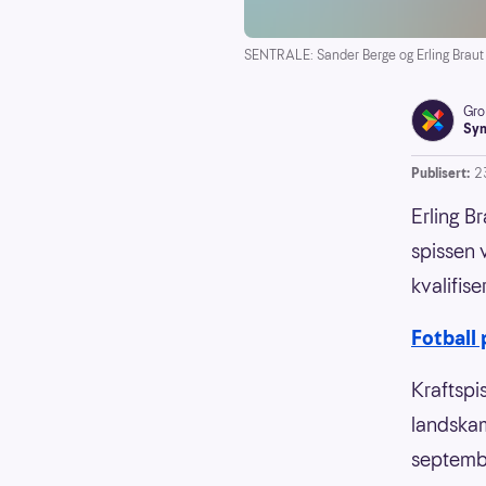
SENTRALE: Sander Berge og Erling Braut 
Gro
Syn
Publisert:
2
Erling B
spissen 
kvalifise
Fotball
Kraftspi
landskam
september