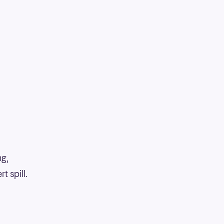
ng,
 spill.