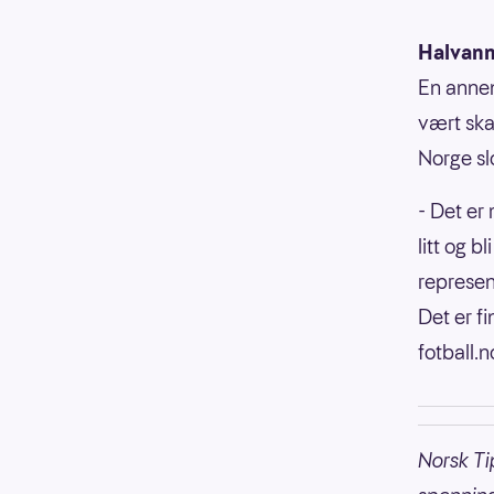
Halvanne
En annen
vært ska
Norge sl
- Det er 
litt og b
represent
Det er fi
fotball.n
Norsk Ti