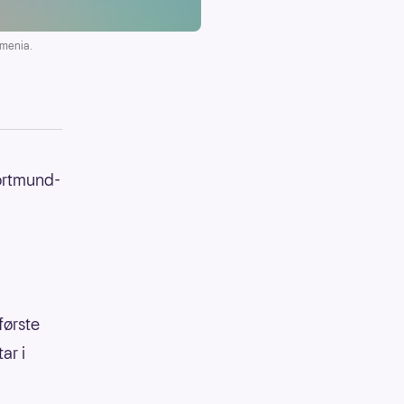
rmenia.
Dortmund-
første
ar i