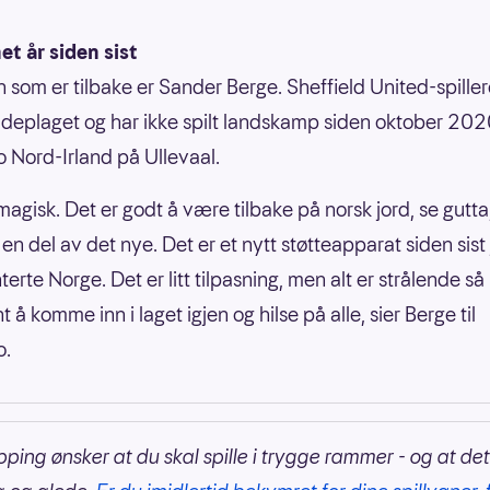
t år siden sist
 som er tilbake er Sander Berge. Sheffield United-spille
deplaget og har ikke spilt landskamp siden oktober 20
o Nord-Irland på Ullevaal.
magisk. Det er godt å være tilbake på norsk jord, se gutta
li en del av det nye. Det er et nytt støtteapparat siden sist
erte Norge. Det er litt tilpasning, men alt er strålende så 
nt å komme inn i laget igjen og hilse på alle, sier Berge til
o.
pping ønsker at du skal spille i trygge rammer - og at det