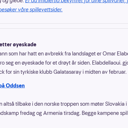
g og glede.
Er du imidlertid bekymret for dine spillvaner, 
besøker våre spillevettsider.
 etter øyeskade
nn som har hatt en avbrekk fra landslaget er Omar Elabd
o seg en øyeskade for et drøyt år siden. Elabdellaoui. g
 for sin tyrkiske klubb Galatasaray i midten av februar.
 på Oddsen
n altså tilbake i den norske troppen som møter Slovakia i
ndskamp fredag og Armenia tirsdag. Begge kampene spil