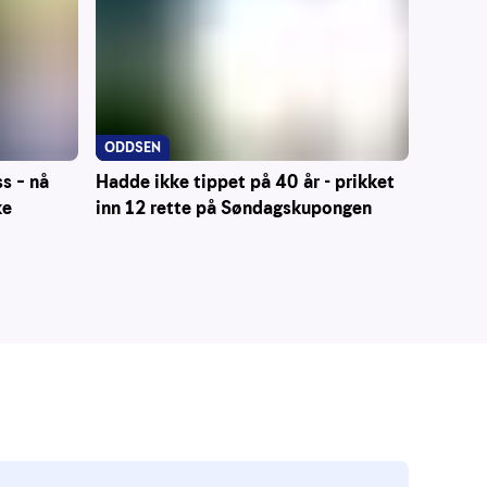
ODDSEN
Hadde ikke tippet på 40 år - prikket
ss – nå
inn 12 rette på Søndagskupongen
ke