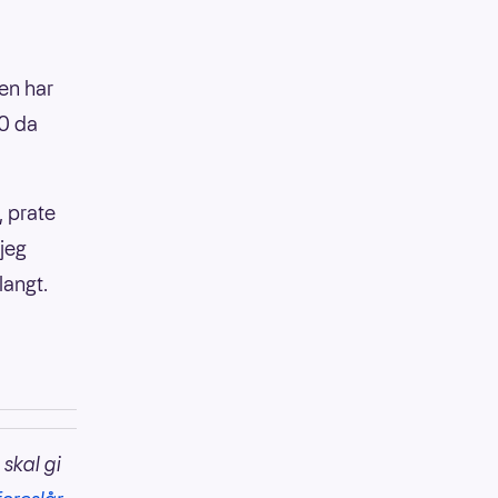
ren har
20 da
, prate
 jeg
langt.
 skal gi