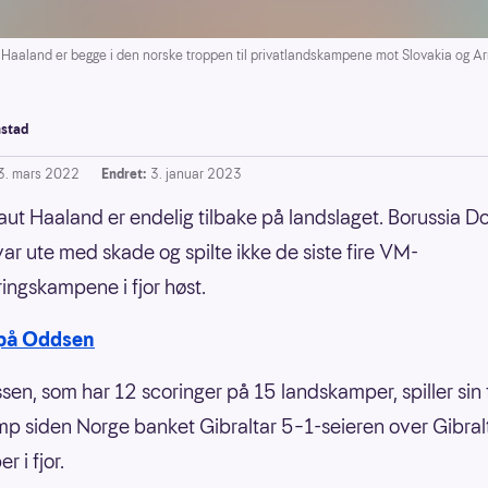
Haaland er begge i den norske troppen til privatlandskampene mot Slovakia og A
stad
3. mars 2022
Endret:
3. januar 2023
raut Haaland er endelig tilbake på landslaget. Borussia 
var ute med skade og spilte ikke de siste fire VM-
ringskampene i fjor høst.
 på Oddsen
ssen, som har 12 scoringer på 15 landskamper, spiller sin 
p siden Norge banket Gibraltar 5–1-seieren over Gibralt
 i fjor.