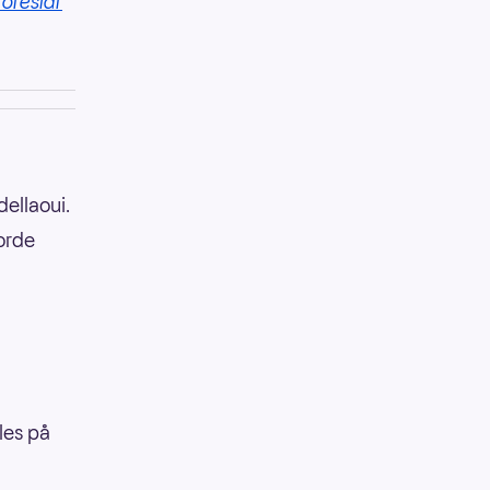
foreslår
ellaoui.
jorde
les på