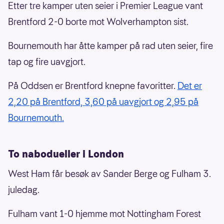
Etter tre kamper uten seier i Premier League vant
Brentford 2-0 borte mot Wolverhampton sist.
Bournemouth har åtte kamper på rad uten seier, fire
tap og fire uavgjort.
På Oddsen er Brentford knepne favoritter.
Det er
2,20 på Brentford, 3,60 på uavgjort og 2,95 på
Bournemouth.
To nabodueller i London
West Ham får besøk av Sander Berge og Fulham 3.
juledag.
Fulham vant 1-0 hjemme mot Nottingham Forest