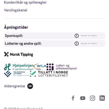
Kundevilkår og spilleregler
Varslingskanal
Åpningstider
Sportsspill:
--:-- - --:--
Lotterier og andre spill:
--:-- - --:--
Andre lenker
Aldersgrense
18 år
So