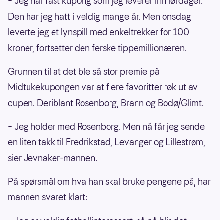
– Jeg har fast kupong som jeg leverer inn lørdager.
Den har jeg hatt i veldig mange år. Men onsdag
leverte jeg et lynspill med enkeltrekker for 100
kroner, fortsetter den ferske tippemillionæren.
Grunnen til at det ble så stor premie på
Midtukekupongen var at flere favoritter røk ut av
cupen. Deriblant Rosenborg, Brann og Bodø/Glimt.
– Jeg holder med Rosenborg. Men nå får jeg sende
en liten takk til Fredrikstad, Levanger og Lillestrøm,
sier Jevnaker-mannen.
På spørsmål om hva han skal bruke pengene på, har
mannen svaret klart: