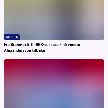
ODDSEN
Fra Brann-exit til RBK-suksess – nå vender
Alexandersson tilbake