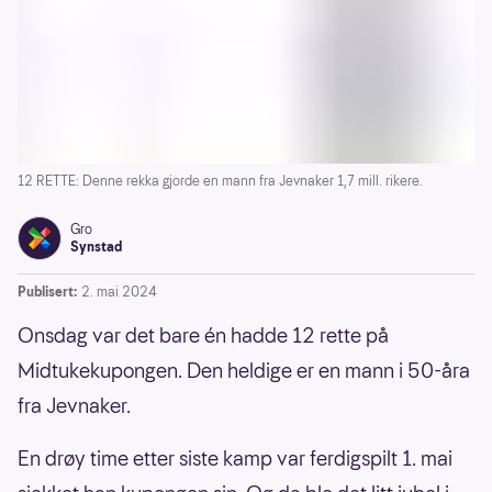
12 RETTE: Denne rekka gjorde en mann fra Jevnaker 1,7 mill. rikere.
Gro
Synstad
Publisert:
2. mai 2024
Onsdag var det bare én hadde 12 rette på
Midtukekupongen. Den heldige er en mann i 50-åra
fra Jevnaker.
En drøy time etter siste kamp var ferdigspilt 1. mai