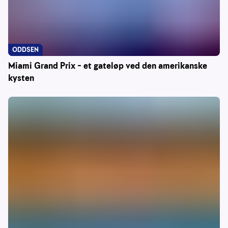
ODDSEN
Miami Grand Prix – et gateløp ved den amerikanske
kysten