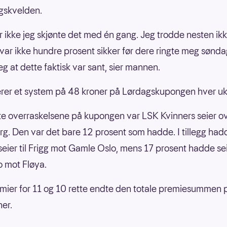
gskvelden.
or ikke jeg skjønte det med én gang. Jeg trodde nesten ik
 var ikke hundre prosent sikker før dere ringte meg sønda
eg at dette faktisk var sant, sier mannen.
rer et system på 48 kroner på Lørdagskupongen hver uk
te overraskelsene på kupongen var LSK Kvinners seier o
g. Den var det bare 12 prosent som hadde. I tillegg had
seier til Frigg mot Gamle Oslo, mens 17 prosent hadde seie
 mot Fløya.
ier for 11 og 10 rette endte den totale premiesummen 
er.