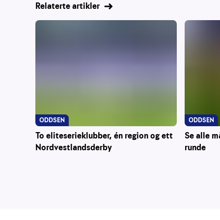
Relaterte artikler
ODDSEN
ODDSEN
To eliteserieklubber, én region og ett
Se alle m
Nordvestlandsderby
runde