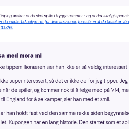
ipping ønsker at du skal spille i trygge rammer - og at det skal gi spenni
Er du imidlertid bekymret for dine spillvaner, foreslår vi at du besøker vår
ttsider.
isa med mora mi
e tippemillionæren sier han ikke er så veldig interessert i
ikke superinteressert, så det er ikke derfor jeg tipper. Jeg s
 når de spiller, og kommer nok til å følge med på VM, me
 til England for å se kamper, sier han med et smil.
har han holdt fast ved den samme rekka siden begynnels
let. Kupongen har en lang historie. Den startet som et sp