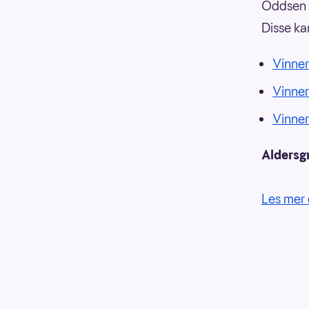
Oddsen o
Disse ka
Vinner
Vinne
Vinne
Aldersg
Les mer 