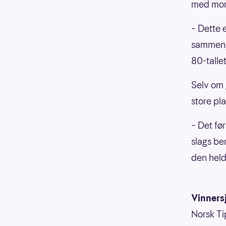
med more
– Dette 
sammen, 
80-talle
Selv om 
store pla
– Det før
slags be
den held
Vinnersj
Norsk Tip