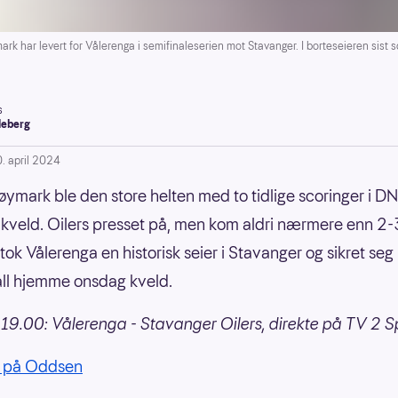
 har levert for Vålerenga i semifinaleserien mot Stavanger. I borteseieren sist sc
s
leberg
0. april 2024
øymark ble den store helten med to tidlige scoringer i D
veld. Oilers presset på, men kom aldri nærmere enn 2-
ok Vålerenga en historisk seier i Stavanger og sikret seg
ll hjemme onsdag kveld.
9.00: Vålerenga - Stavanger Oilers, direkte på TV 2 Sp
 på Oddsen