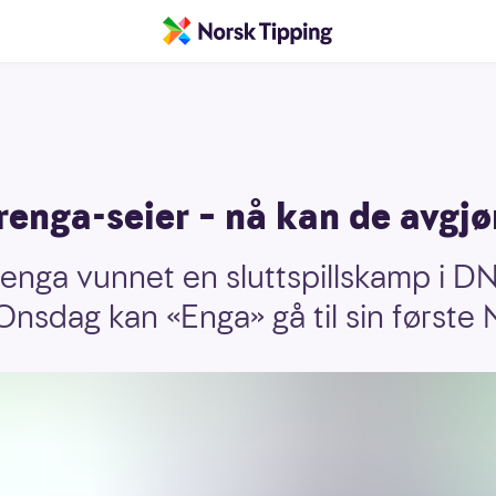
renga-seier – nå kan de avgj
erenga vunnet en sluttspillskamp i
Onsdag kan «Enga» gå til sin første N