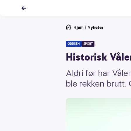
Hjem
/
Nyheter
ODDSEN
SPORT
Historisk Våle
Aldri før har Vål
ble rekken brutt. 