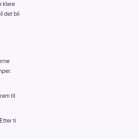
e klare
l det bli
erne
mper.
ram til
tter ti