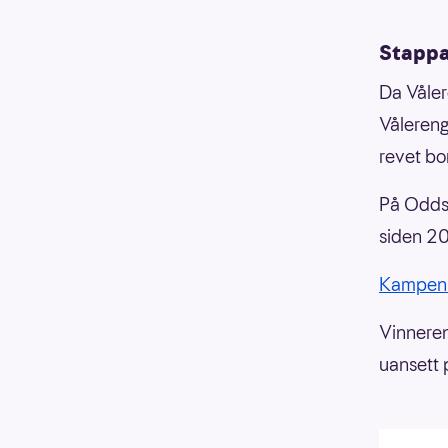
Stappa
Da Våler
Vålereng
revet bor
På Oddsen
siden 2
Kampen
Vinneren 
uansett 