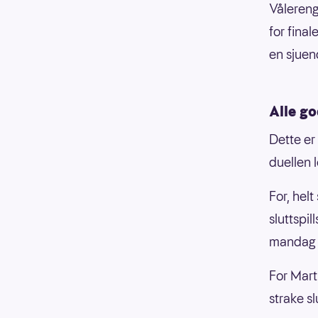
Vålereng
for final
en sjuen
Alle go
Dette er
duellen 
For, hel
sluttspi
mandag 
For Mart
strake s