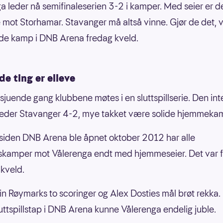
a leder nå semifinaleserien 3-2 i kamper. Med seier er d
e mot Storhamar. Stavanger må altså vinne. Gjør de det, vi
de kamp i DNB Arena fredag kveld.
de ting er elleve
 sjuende gang klubbene møtes i en sluttspillserie. Den int
leder Stavanger 4-2, mye takket være solide hjemmeka
t siden DNB Arena ble åpnet oktober 2012 har alle
llskamper mot Vålerenga endt med hjemmeseier. Det var f
kveld.
in Røymarks to scoringer og Alex Dosties mål brøt rekka. E
luttspillstap i DNB Arena kunne Vålerenga endelig juble.