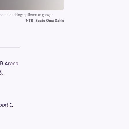
oret landslagsspilleren to ganger.
NTB
Beate Oma Dahle
NB Arena
3.
ort 1.