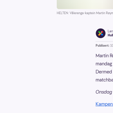
HELTEN: Vålerenga-kaptein Martin Røymark
Lar
Hul
Publisert:
1
Martin R
mandag k
Dermed t
matchba
Onsdag 1
Kampen