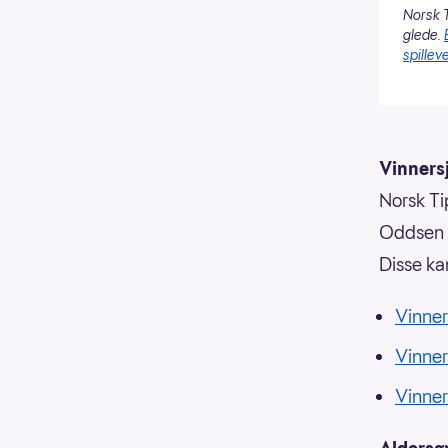
Norsk T
glede.
spilleve
Vinnersj
Norsk Tip
Oddsen o
Disse ka
Vinner
Vinne
Vinne