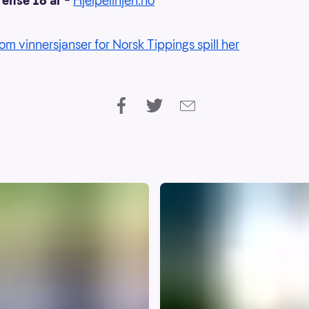
rense 18 år
–
Hjelpelinjen.no
om vinnersjanser for Norsk Tippings spill her