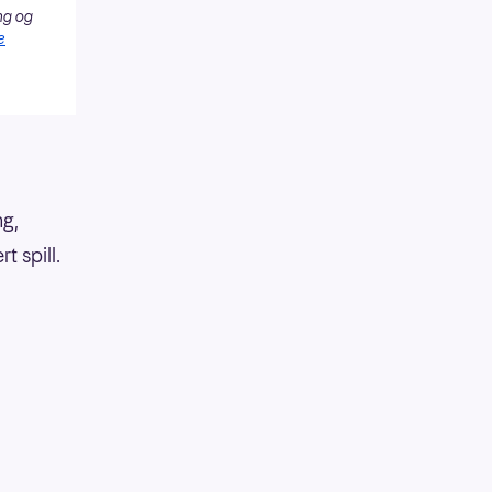
ng og
e
ng,
 spill.