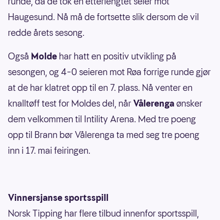
runde, da de tok en etterlengtet seier mot
Haugesund. Nå må de fortsette slik dersom de vil
redde årets sesong.
Også
Molde
har hatt en positiv utvikling på
sesongen, og 4–0 seieren mot Røa forrige runde gjør
at de har klatret opp til en 7. plass. Nå venter en
knalltøff test for Moldes del, når
Vålerenga
ønsker
dem velkommen til Intility Arena. Med tre poeng
opp til Brann bør Vålerenga ta med seg tre poeng
inn i 17. mai feiringen.
Vinnersjanse sportsspill
Norsk Tipping har flere tilbud innenfor sportsspill,