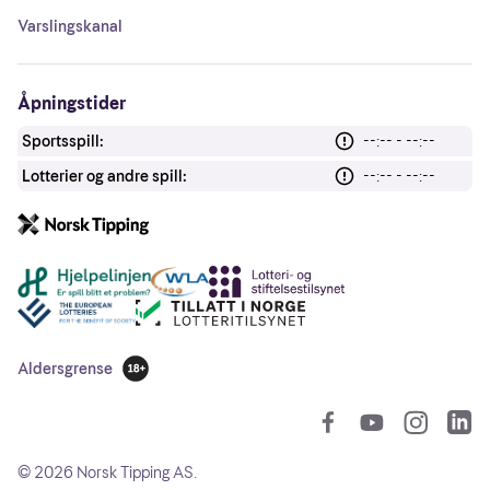
Varslingskanal
Åpningstider
Sportsspill:
--:-- - --:--
Lotterier og andre spill:
--:-- - --:--
Andre lenker
Aldersgrense
18 år
So
©
2026
Norsk Tipping AS.