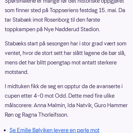
Spørsmålene er mange før det historiske oppgjøret
som finner sted på Toppseriens festdag 15. mai. Da
tar Stabæk imot Rosenborg til den første
toppkampen på Nye Nadderud Stadion.
Stabæks start på sesongen har i stor grad vært som
ventet, hvor de stort sett har slått lagene de bør slå,
mens det har blitt poengtap mot antatt sterkere
motstand.
I midtuken fikk de seg en opptur da de avanserte i
cupen etter 4–0 mot Odd. Dette med fire ulike
målscorere: Anna Malmin, Ida Natvik, Guro Hammer
Røn og Ragna Thorleifsson.
Se Emilie Bølviken levere en perle mot