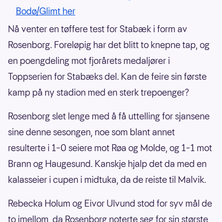
Bodø/Glimt her
Nå venter en tøffere test for Stabæk i form av
Rosenborg. Foreløpig har det blitt to knepne tap, og
en poengdeling mot fjorårets medaljører i
Toppserien for Stabæks del. Kan de feire sin første
kamp på ny stadion med en sterk trepoenger?
Rosenborg slet lenge med å få uttelling for sjansene
sine denne sesongen, noe som blant annet
resulterte i 1–0 seiere mot Røa og Molde, og 1–1 mot
Brann og Haugesund. Kanskje hjalp det da med en
kalasseier i cupen i midtuka, da de reiste til Malvik.
Rebecka Holum og Eivor Ulvund stod for syv mål de
to imellom, da Rosenborg noterte seg for sin største