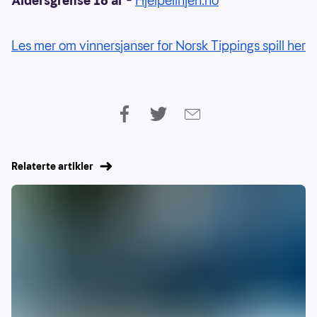
Aldersgrense 18 år
–
Hjelpelinjen.no
Les mer om vinnersjanser for Norsk Tippings spill her
Relaterte artikler