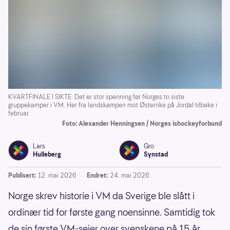
KVARTFINALE I SIKTE: Det er stor spenning før Norges to siste
gruppekamper i VM. Her fra landskampen mot Østerrike på Jordal tilbake i
februar.
Foto: Alexander Henningsen / Norges ishockeyforbund
Lars
Gro
Hulleberg
Synstad
Publisert:
12. mai 2026
Endret:
24. mai 2026
Norge skrev historie i VM da Sverige ble slått i
ordinær tid for første gang noensinne. Samtidig tok
de sin første VM-seier over svenskene på 15 år.