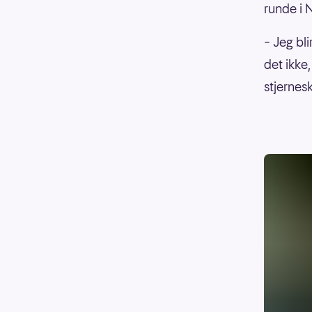
runde i N
– Jeg bli
det ikke,
stjernes