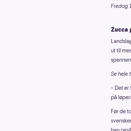
Fredag 1
Zucca g
Landslag
ut til m
spennen
Se hele 
– Det er
på løper
Før de t
svensken
han også