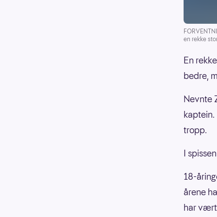
FORVENTNING
en rekke stor
En rekke 
bedre, m
Nevnte Z
kaptein.
tropp.
I spisse
18-åringe
årene har
har vært