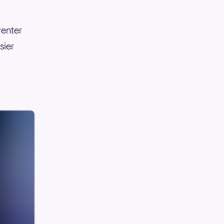
rventer
sier