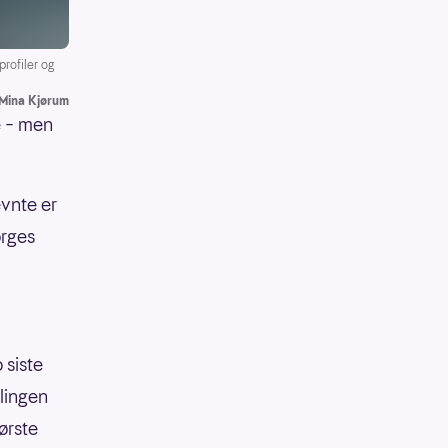
rofiler og
 Mina Kjørum
e – men
evnte er
orges
 siste
klingen
ørste