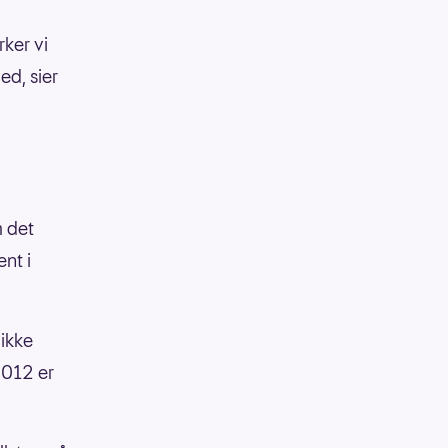
ker vi
med, sier
m det
nt i
 ikke
2012 er