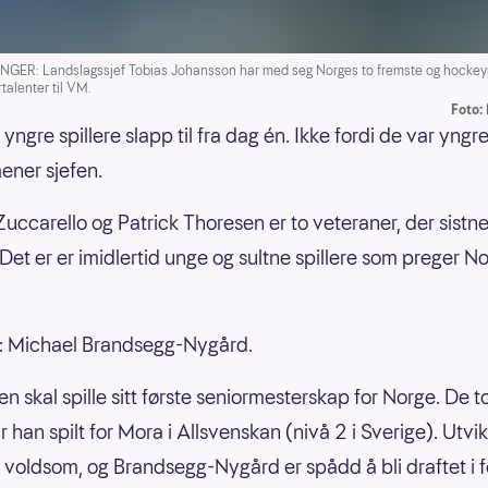
ER: Landslagssjef Tobias Johansson har med seg Norges to fremste og hockeyp
talenter til VM.
Foto:
yngre spillere slapp til fra dag én. Ikke fordi de var yngr
ener sjefen.
uccarello og Patrick Thoresen er to veteraner, der sistn
 Det er er imidlertid unge og sultne spillere som preger N
n: Michael Brandsegg-Nygård.
n skal spille sitt første seniormesterskap for Norge. De to
 han spilt for Mora i Allsvenskan (nivå 2 i Sverige). Utvi
 voldsom, og Brandsegg-Nygård er spådd å bli draftet i f