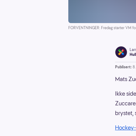
FORVENTNINGER: Fredag starter VM for
Lar
Hul
Publisert:
8
Mats Zuc
Ikke sid
Zuccarel
brystet,
Hockey