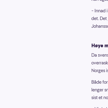
– Innad 
det. Det 
Johanss
Høye m
Da svens
overrask
Norges i
Både for
lenger s
sist et n