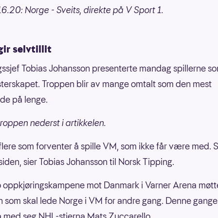
6.20: Norge - Sveits, direkte på V Sport 1.
ir selvtillit
ssjef Tobias Johansson presenterte mandag spillerne som
esterskapet. Troppen blir av mange omtalt som den mest
de på lenge.
troppen nederst i artikkelen.
 flere som forventer å spille VM, som ikke får være med. S
siden, sier Tobias Johansson til Norsk Tipping.
o oppkjøringskampene mot Danmark i Varner Arena møtte
 som skal lede Norge i VM for andre gang. Denne gange
 med seg NHL-stjerna Mats Zuccarello.