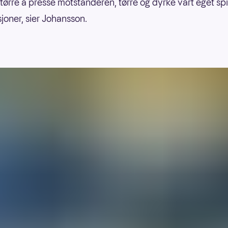
 tørre å presse motstanderen, tørre og dyrke vårt eget spil
joner, sier Johansson.