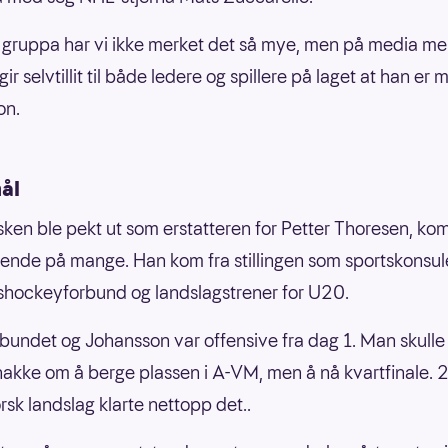
i gruppa har vi ikke merket det så mye, men på media mer
gir selvtillit til både ledere og spillere på laget at han er 
on.
ål
ken ble pekt ut som erstatteren for Petter Thoresen, ko
ende på mange. Han kom fra stillingen som sportskonsule
shockeyforbund og landslagstrener for U20.
bundet og Johansson var offensive fra dag 1. Man skulle
nakke om å berge plassen i A-VM, men å nå kvartfinale. 
orsk landslag klarte nettopp det..