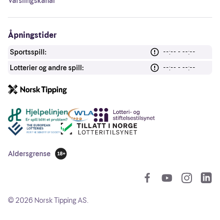
Varslingskanal
Åpningstider
Sportsspill:
--:-- - --:--
Lotterier og andre spill:
--:-- - --:--
Andre lenker
Aldersgrense
18 år
So
©
2026
Norsk Tipping AS.