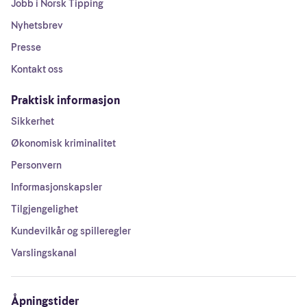
Jobb i Norsk Tipping
Nyhetsbrev
Presse
Kontakt oss
Praktisk informasjon
Sikkerhet
Økonomisk kriminalitet
Personvern
Informasjonskapsler
Tilgjengelighet
Kundevilkår og spilleregler
Varslingskanal
Åpningstider