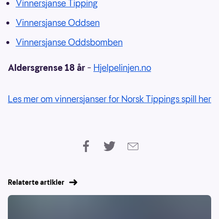
Vinnersjanse Tipping
Vinnersjanse Oddsen
Vinnersjanse Oddsbomben
Aldersgrense 18 år
–
Hjelpelinjen.no
Les mer om vinnersjanser for Norsk Tippings spill her
Relaterte artikler