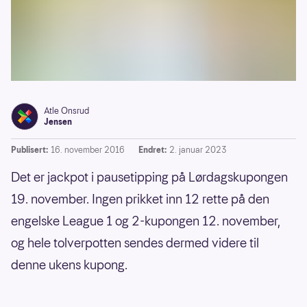
Atle Onsrud
Jensen
Publisert:
16. november 2016
Endret:
2. januar 2023
Det er jackpot i pausetipping på Lørdagskupongen
19. november. Ingen prikket inn 12 rette på den
engelske League 1 og 2-kupongen 12. november,
og hele tolverpotten sendes dermed videre til
denne ukens kupong.