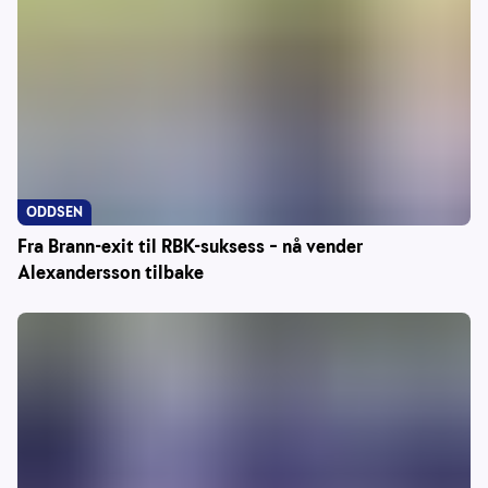
ODDSEN
Fra Brann-exit til RBK-suksess – nå vender
Alexandersson tilbake