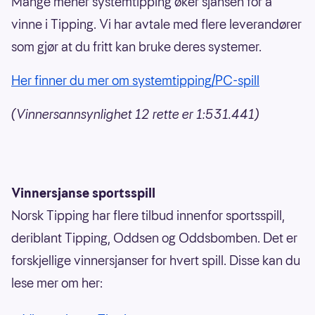
Mange mener systemtipping øker sjansen for å
vinne i Tipping. Vi har avtale med flere leverandører
som gjør at du fritt kan bruke deres systemer.
Her finner du mer om systemtipping/PC-spill
(Vinnersannsynlighet 12 rette er 1:531.441)
Vinnersjanse sportsspill
Norsk Tipping har flere tilbud innenfor sportsspill,
deriblant Tipping, Oddsen og Oddsbomben. Det er
forskjellige vinnersjanser for hvert spill. Disse kan du
lese mer om her: