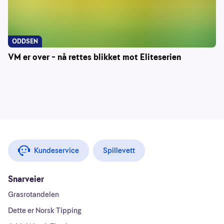
ODDSEN
VM er over – nå rettes blikket mot Eliteserien
Kundeservice
Spillevett
Snarveier
Grasrotandelen
Dette er Norsk Tipping