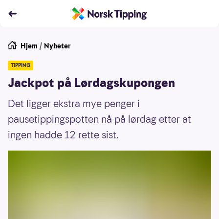
Hjem
/
Nyheter
TIPPING
Jackpot på Lørdagskupongen
Det ligger ekstra mye penger i
pausetippingspotten nå på lørdag etter at
ingen hadde 12 rette sist.