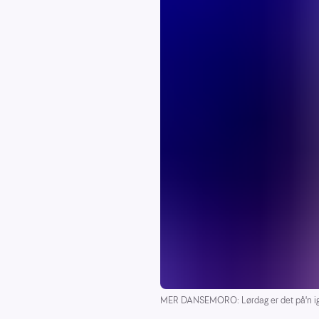
MER DANSEMORO: Lørdag er det på'n igj