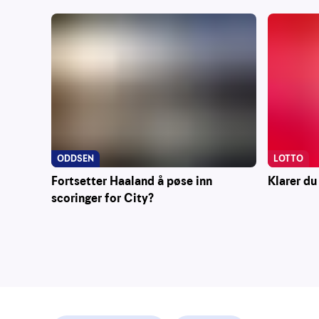
LOTTO
ODDSEN
Klarer du
Fortsetter Haaland å pøse inn
scoringer for City?