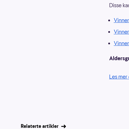
Disse ka
Vinner
Vinne
Vinne
Aldersg
Les mer 
Relaterte artikler