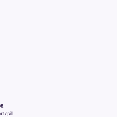
ng,
 spill.