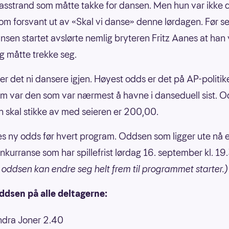
t Vasstrand som måtte takke for dansen. Men hun var ikke 
om forsvant ut av «Skal vi danse» denne lørdagen. Før s
nsen startet avslørte nemlig bryteren Fritz Aanes at han 
g måtte trekke seg.
r det ni dansere igjen. Høyest odds er det på AP-politik
om var den som var nærmest å havne i danseduell sist. 
un skal stikke av med seieren er 200,00.
es ny odds før hvert program. Oddsen som ligger ute nå er
onkurranse som har spillefrist lørdag 16. september kl. 19
 oddsen kan endre seg helt frem til programmet starter.)
ddsen på alle deltagerne:
ndra Joner 2.40