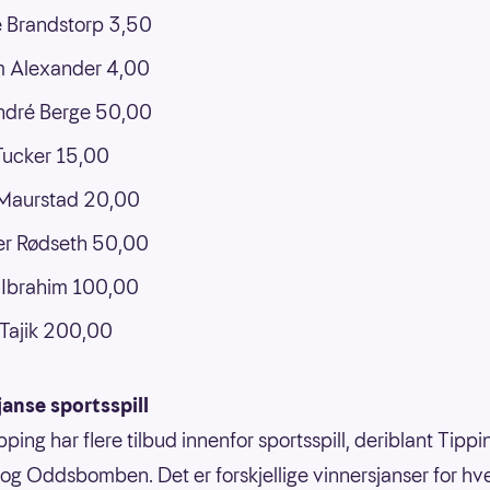
e Brandstorp 3,50
m Alexander 4,00
ndré Berge 50,00
Tucker 15,00
 Maurstad 20,00
er Rødseth 50,00
 Ibrahim 100,00
Tajik 200,00
anse sportsspill
ping har flere tilbud innenfor sportsspill, deriblant Tippi
g Oddsbomben. Det er forskjellige vinnersjanser for hvert