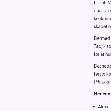
til slut
eneste s
konkurra
skadet o
Dermed e
Tadjik s
for at h
Det sett
første k
(
Husk at
Her er o
Alexa