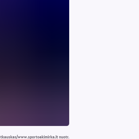
tkauskas/www.sportoakimirka.lt nuotr.