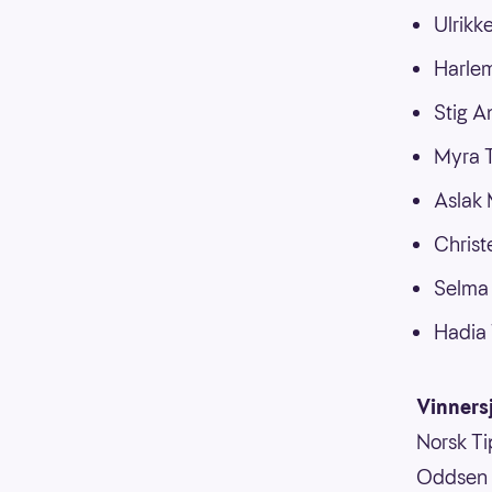
Ulrikk
Harle
Stig A
Myra 
Aslak
Christ
Selma
Hadia 
Vinnersj
Norsk Tip
Oddsen o