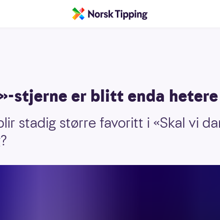
»-stjerne er blitt enda hetere
ir stadig større favoritt i «Skal vi 
g?