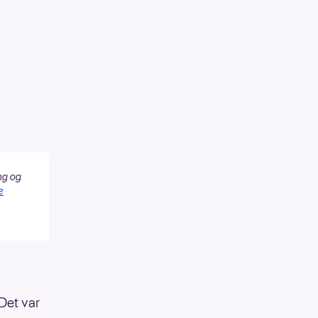
ng og
e
Det var