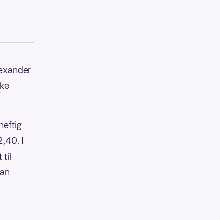
lexander
kke
heftig
2,40. I
til
Han