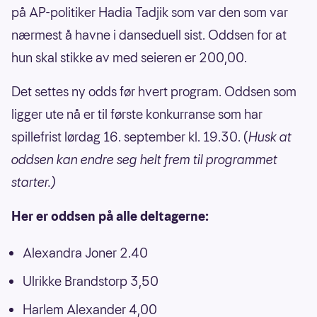
på AP-politiker Hadia Tadjik som var den som var
nærmest å havne i danseduell sist. Oddsen for at
hun skal stikke av med seieren er 200,00.
Det settes ny odds før hvert program. Oddsen som
ligger ute nå er til første konkurranse som har
spillefrist lørdag 16. september kl. 19.30. (
Husk at
oddsen kan endre seg helt frem til programmet
starter.)
Her er oddsen på alle deltagerne:
Alexandra Joner 2.40
Ulrikke Brandstorp 3,50
Harlem Alexander 4,00