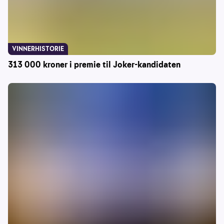
VINNERHISTORIE
313 000 kroner i premie til Joker-kandidaten