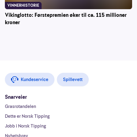
VINNERHISTORIE
Vikinglotto: Førstepremien øker til ca. 115 millioner
kroner
Kundeservice
Spillevett
Snarveier
Grasrotandelen
Dette er Norsk Tipping
Jobb i Norsk Tipping
Nyhetsbrev