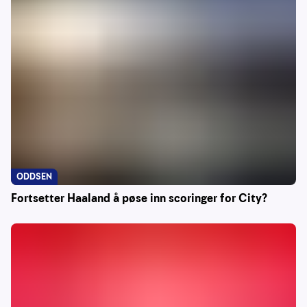
ODDSEN
Fortsetter Haaland å pøse inn scoringer for City?