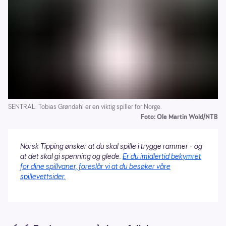
SENTRAL: Tobias Grøndahl er en viktig spiller for Norge.
Foto: Ole Martin Wold/NTB
Norsk Tipping ønsker at du skal spille i trygge rammer - og
at det skal gi spenning og glede.
Er du imidlertid bekymret
for dine spillvaner, foreslår vi at du besøker våre
spillevettsider.