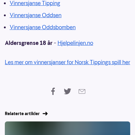
Vinnersjanse Tipping
Vinnersjanse Oddsen
Vinnersjanse Oddsbomben
Aldersgrense 18 år
–
Hjelpelinjen.no
Les mer om vinnersjanser for Norsk Tippings spill her
Relaterte artikler