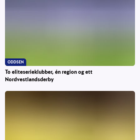
ODDSEN
To eliteserieklubber, én region og ett
Nordvestlandsderby