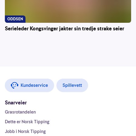
ODDSEN
Serieleder Kongsvinger jakter sin tredje strake seier
Kundeservice
Spillevett
Snarveier
Grasrotandelen
Dette er Norsk Tipping
Jobb i Norsk Tipping