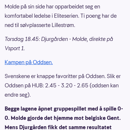
Molde på sin side har opparbeidet seg en
komfortabel ledelse i Eliteserien. Ti poeng har de
ned til sølvplasserte Lillestrøm.
Torsdag 18.45: Djurgården - Molde, direkte på
Vsport 1.
Kampen på Oddsen.
Svenskene er knappe favoritter på Oddsen. Slik er
Oddsen på HUB: 2.45 - 3.20 - 2.65 (oddsen kan
endre seg).
Begge lagene åpnet gruppespillet med å spille 0-
0. Molde gjorde det hjemme mot belgiske Gent.
Mens Djurgården fikk det samme resultatet