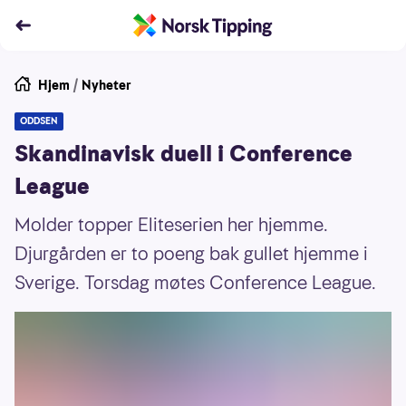
Hjem
/
Nyheter
ODDSEN
Skandinavisk duell i Conference
League
Molder topper Eliteserien her hjemme.
Djurgården er to poeng bak gullet hjemme i
Sverige. Torsdag møtes Conference League.