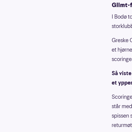
Glimt-
I Bodø t
storklub
Greske O
et hjørn
scoringe
Så vist
et yppe
Scoringe
står med
spissen s
returmøt