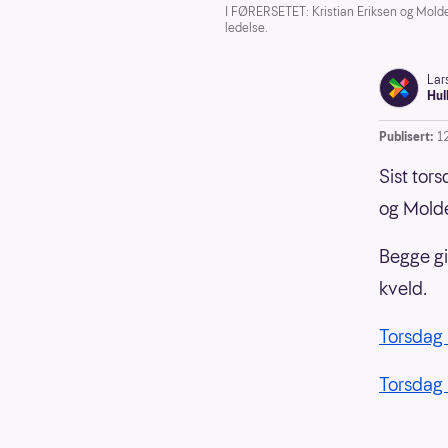
I FØRERSETET: Kristian Eriksen og Molde 
ledelse.
Lar
Hul
Publisert:
1
Sist tor
og Molde
Begge gi
kveld.
Torsdag 
Torsdag 