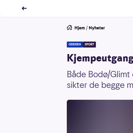
Hjem
/
Nyheter
ODDSEN
SPORT
Kjempeutgangs
Både Bodø/Glimt 
sikter de begge mo