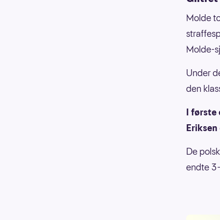
Molde to
straffes
Molde-sj
Under de
den klass
I første
Eriksen 
De polsk
endte 3-