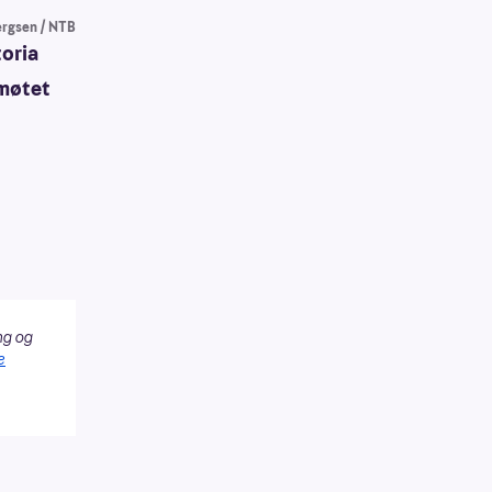
ergsen / NTB
toria
rmøtet
ng og
e