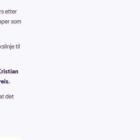
s etter
amper som
linje til
ristian
eis.
at det