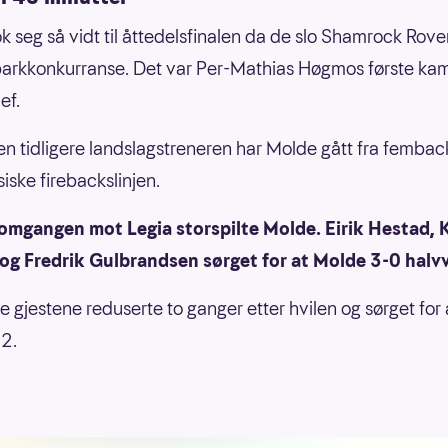
k seg så vidt til åttedelsfinalen da de slo Shamrock Rover
parkkonkurranse. Det var Per-Mathias Høgmos første k
ef.
n tidligere landslagstreneren har Molde gått fra fembacks
iske firebackslinjen.
 omgangen mot Legia storspilte Molde. Eirik Hestad, K
og Fredrik Gulbrandsen sørget for at Molde 3-0 halvv
e gjestene reduserte to ganger etter hvilen og sørget for 
2.