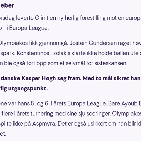
feber
orsdag leverte Glimt en ny herlig forestilling mot en europ
b - i Europa League.
lympiakos fikk gjennomgå. Jostein Gundersen raget hø
espark. Konstantinos Tzolakis klarte ikke holde ballen ute
n ble også ført opp som et selvmål for sisteskansen.
e danske Kasper Høgh seg fram. Med to mål sikret han
rlig utgangspunkt.
ne var hans 5. og 6. i årets Europa League. Bare Ayoub 
 flere i årets turnering med sine sju scoringer. Olympiako
pilte ikke på Aspmyra. Det er også usikkert om han blir kla
et.