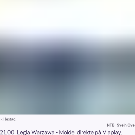
ik Hestad.
NTB
Svein Ove
21.00: Legia Warzawa - Molde, direkte på Viaplay.