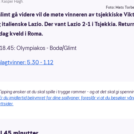
 Kasper Høgh.
Foto: Mats Torb
limt gå videre vil de møte vinneren av tsjekkiske Vik
 italienske Lazio. Der vant Lazio 2-1 i Tsjekkia. Retu
dag kveld i Roma.
18.45: Olympiakos - Bodø/Glimt
gtvinner: 5.30 - 1.12
ipping ønsker at du skal spille i trygge rammer - og at det skal gi spenni
Er du imidlertid bekymret for dine spillvaner, foreslår vi at du besøker vår
ttsider.
 i 45 minutter