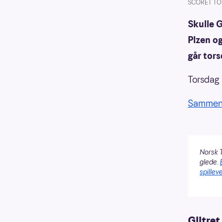
SCORET TO:
Skulle G
Plzen og
går tors
Torsdag 
Sammenla
Norsk T
glede.
spilleve
Glitret