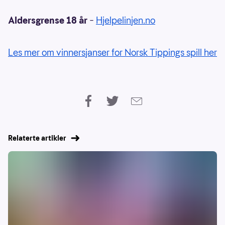
Aldersgrense 18 år
–
Hjelpelinjen.no
Les mer om vinnersjanser for Norsk Tippings spill her
Relaterte artikler