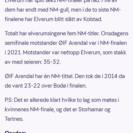
Elverum har spilt seks NM-finaler på rad. Fire av
dem har endt med NM-gull, men i de to siste NM-
finalene har Elverum blitt slått av Kolstad.
Totalt har elverumsingene fem NM-titler. Onsdagens
semifinale motstander ØIF Arendal var i NM-finalen
i 2021. Motstander var nettopp Elverum, som stakk
av med seieren: 35-32.
ØIF Arendal har én NM-tittel. Den tok de i 2014 da
de vant 23-22 over Bodø i finalen.
P.S: Det er allerede klart hvilke to lag som møtes i
kvinnenes NM-finale, og det er Storhamar og
Tertnes.