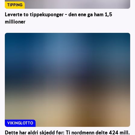
TIPPING
Leverte to tippekuponger – den ene ga ham 1,5
millioner
VIKINGLOTTO
Dette har aldri skjedd før: Ti nordmenn delte 424 mill.