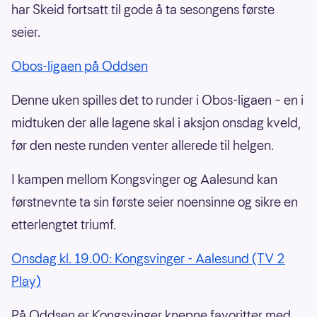
har Skeid fortsatt til gode å ta sesongens første
seier.
Obos-ligaen på Oddsen
Denne uken spilles det to runder i Obos-ligaen – en i
midtuken der alle lagene skal i aksjon onsdag kveld,
før den neste runden venter allerede til helgen.
I kampen mellom Kongsvinger og Aalesund kan
førstnevnte ta sin første seier noensinne og sikre en
etterlengtet triumf.
Onsdag kl. 19.00: Kongsvinger - Aalesund (TV 2
Play)
På Oddsen er Kongsvinger knepne favoritter med