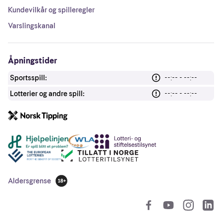
Kundevilkår og spilleregler
Varslingskanal
Åpningstider
Sportsspill:
--:-- - --:--
Lotterier og andre spill:
--:-- - --:--
Andre lenker
Aldersgrense
18 år
So