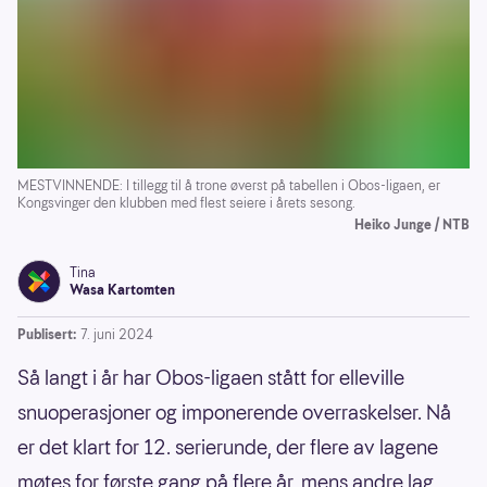
MESTVINNENDE: I tillegg til å trone øverst på tabellen i Obos-ligaen, er
Kongsvinger den klubben med flest seiere i årets sesong.
Heiko Junge / NTB
Tina
Wasa Kartomten
Publisert:
7. juni 2024
Så langt i år har Obos-ligaen stått for elleville
snuoperasjoner og imponerende overraskelser. Nå
er det klart for 12. serierunde, der flere av lagene
møtes for første gang på flere år, mens andre lag