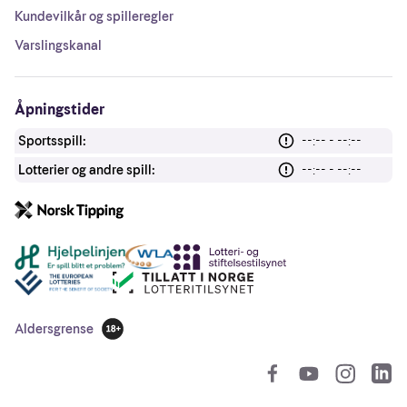
Kundevilkår og spilleregler
Varslingskanal
Åpningstider
Sportsspill:
--:-- - --:--
Lotterier og andre spill:
--:-- - --:--
Andre lenker
Aldersgrense
18 år
So