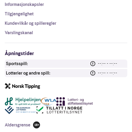
Informasjonskapsler
Tilgjengelighet
Kundevilkår og spilleregler
Varslingskanal
Åpningstider
Sportsspill:
--:-- - --:--
Lotterier og andre spill:
--:-- - --:--
Andre lenker
Aldersgrense
18 år