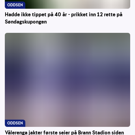
ODDSEN
Hadde ikke tippet på 40 år - prikket inn 12 rette på
Søndagskupongen
ODDSEN
Vålerenga jakter første seier på Brann Stadion siden