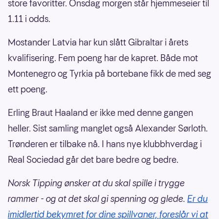
store favoritter. Onsdag morgen står hjemmeseier til
1.11 i odds.
Mostander Latvia har kun slått Gibraltar i årets
kvalifisering. Fem poeng har de kapret. Både mot
Montenegro og Tyrkia på bortebane fikk de med seg
ett poeng.
Erling Braut Haaland er ikke med denne gangen
heller. Sist samling manglet også Alexander Sørloth.
Trønderen er tilbake nå. I hans nye klubbhverdag i
Real Sociedad går det bare bedre og bedre.
Norsk Tipping ønsker at du skal spille i trygge
rammer - og at det skal gi spenning og glede.
Er du
imidlertid bekymret for dine spillvaner, foreslår vi at