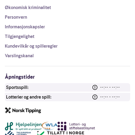
Økonomisk kriminalitet
Personvern
Informasjonskapsler
Tilgjengelighet
Kundevilkår og spilleregler
Varslingskanal
Åpningstider
Sportsspill:
--:-- - --:--
Lotterier og andre spill:
--:-- - --:--
Andre lenker