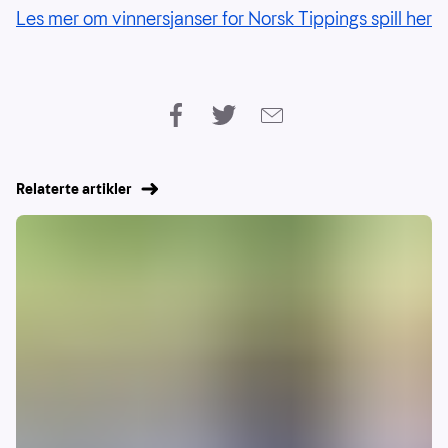
Les mer om vinnersjanser for Norsk Tippings spill her
Relaterte artikler