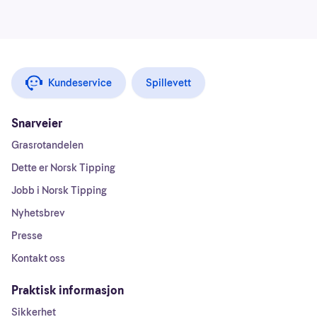
Kundeservice
Spillevett
Snarveier
Grasrotandelen
Dette er Norsk Tipping
Jobb i Norsk Tipping
Nyhetsbrev
Presse
Kontakt oss
Praktisk informasjon
Sikkerhet