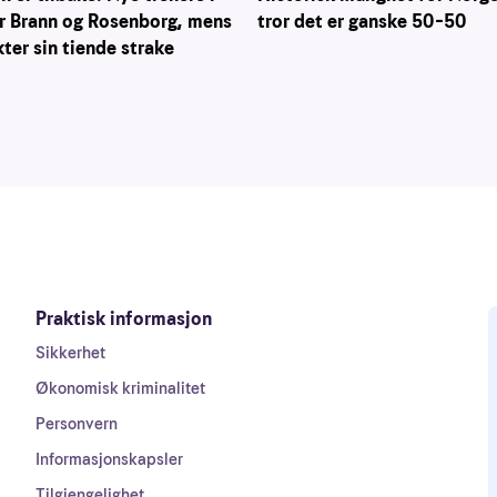
tror det er ganske 50–50
or Brann og Rosenborg, mens
kter sin tiende strake
Praktisk informasjon
Sikkerhet
Økonomisk kriminalitet
Personvern
Informasjonskapsler
Tilgjengelighet