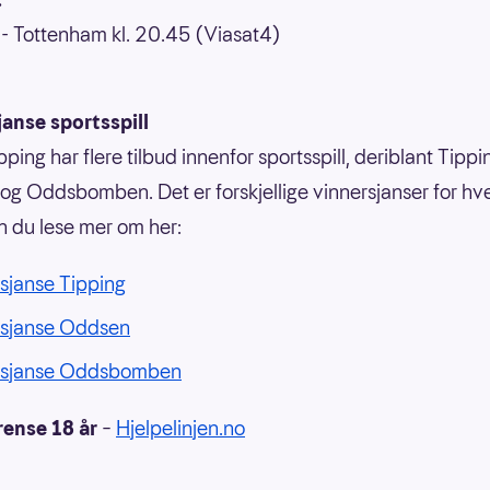
- Tottenham kl. 20.45 (Viasat4)
anse sportsspill
ping har flere tilbud innenfor sportsspill, deriblant Tippi
g Oddsbomben. Det er forskjellige vinnersjanser for hvert
n du lese mer om her:
sjanse Tipping
rsjanse Oddsen
rsjanse Oddsbomben
rense 18 år
–
Hjelpelinjen.no