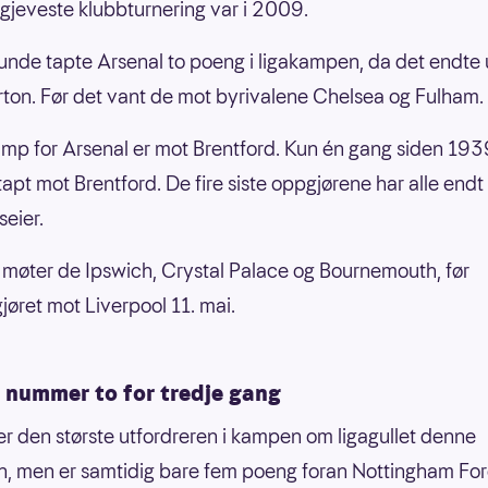
gjeveste klubbturnering var i 2009.
runde tapte Arsenal to poeng i ligakampen, da det endte 
ton. Før det vant de mot byrivalene Chelsea og Fulham.
mp for Arsenal er mot Brentford. Kun én gang siden 193
tapt mot Brentford. De fire siste oppgjørene har alle end
seier.
 møter de Ipswich, Crystal Palace og Bournemouth, før
jøret mot Liverpool 11. mai.
i nummer to for tredje gang
er den største utfordreren i kampen om ligagullet denne
, men er samtidig bare fem poeng foran Nottingham For