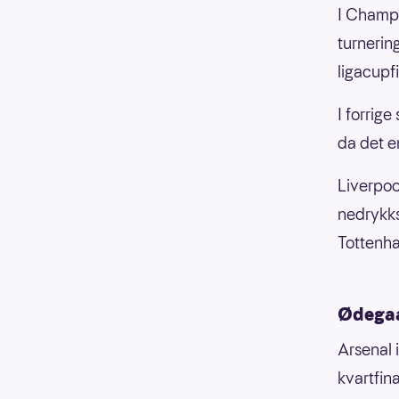
I Champ
turnerin
ligacupf
I forrig
da det e
Liverpoo
nedrykks
Tottenha
Ødegaa
Arsenal 
kvartfin