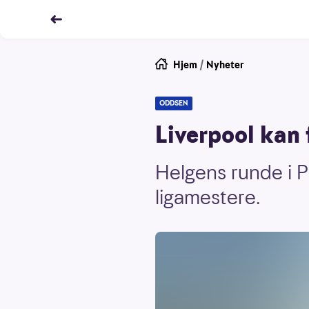
Hjem
/
Nyheter
ODDSEN
Liverpool kan 
Helgens runde i Pr
ligamestere.