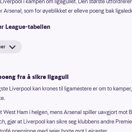
 Liverpool i kampen om ligagullet. Den største utfordreren
er Arsenal, som for øyeblikket er elleve poeng bak ligaled
r League-tabellen
mer
poeng fra å sikre ligagull
gste Liverpool kan krones til ligamestere er om to kamper, 
e.
t West Ham i helgen, mens Arsenal spiller uavgjort mot 
ch, gjør at Liverpool kan sikre seg klubbens andre Premie
rofé noensinne med seier borte mot Leicester.