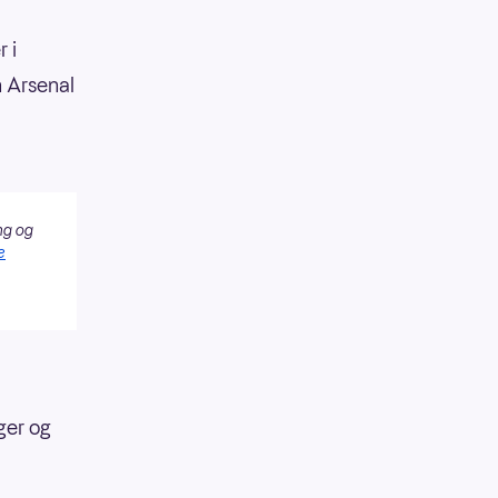
 i
n Arsenal
ng og
e
ger og