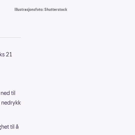
Illustrasjonsfoto: Shutterstock
ks 21
ned til
e nedrykk
het til å