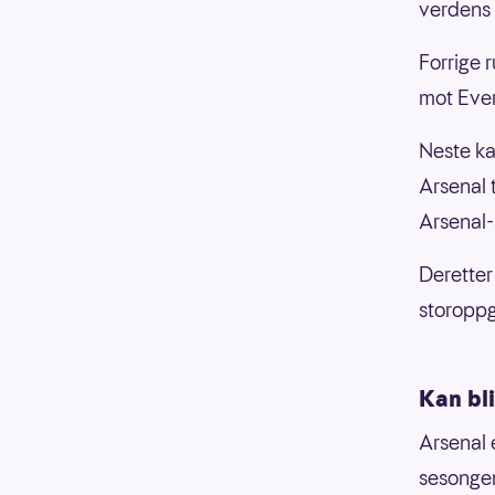
verdens 
Forrige 
mot Ever
Neste ka
Arsenal 
Arsenal-
Deretter
storoppg
Kan bl
Arsenal 
sesongen