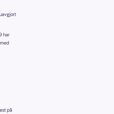
uavgjort
9 har
t med
est på