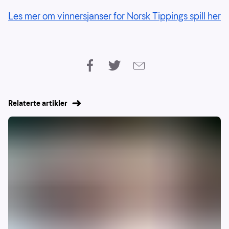
Les mer om vinnersjanser for Norsk Tippings spill her
Relaterte artikler