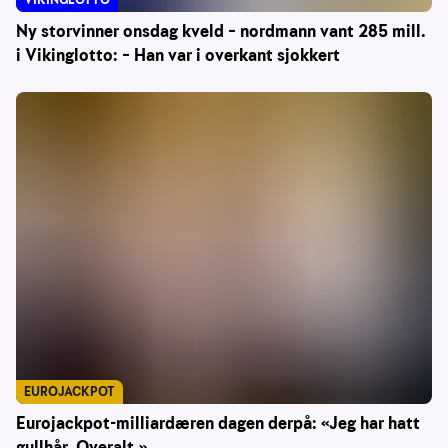
Ny storvinner onsdag kveld – nordmann vant 285 mill.
i Vikinglotto: – Han var i overkant sjokkert
EUROJACKPOT
Eurojackpot-milliardæren dagen derpå: «Jeg har hatt
gullhår. Overalt.»