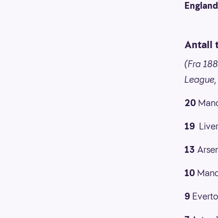
England
Antall 
(Fra 1888
League,
20
Manc
19
Live
13
Arse
10
Manc
9
Evert