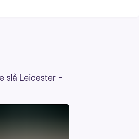
 slå Leicester –