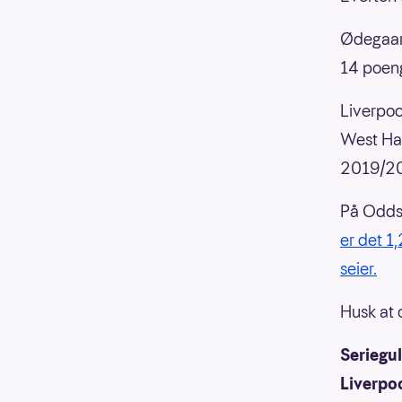
Ødegaard
14 poeng
Liverpoo
West Ham
2019/20
På Oddse
er det 1
seier.
Husk at 
Seriegul
Liverpo