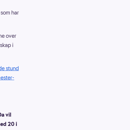
 som har
mme over
skap i
nde stund
cester-
a vil
ed 20 i