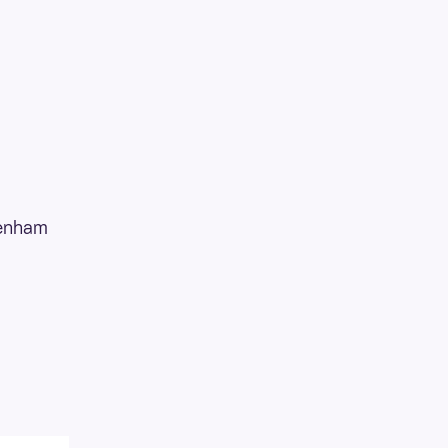
tenham