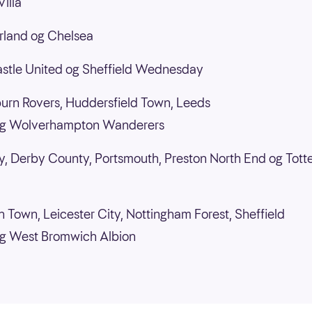
illa
land og Chelsea
tle United og Sheffield Wednesday
urn Rovers, Huddersfield Town, Leeds
og Wolverhampton Wanderers
y, Derby County, Portsmouth, Preston North End og Tot
h Town, Leicester City, Nottingham Forest, Sheffield
og West Bromwich Albion