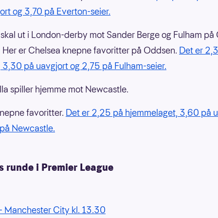
ort og 3,70 på Everton-seier.
skal ut i London-derby mot Sander Berge og Fulham på
 Her er Chelsea knepne favoritter på Oddsen.
Det er 2,
 3,30 på uavgjort og 2,75 på Fulham-seier.
lla spiller hjemme mot Newcastle.
knepne favoritter.
Det er 2,25 på hjemmelaget, 3,60 på u
 på Newcastle.
s runde i Premier League
- Manchester City kl. 13.30