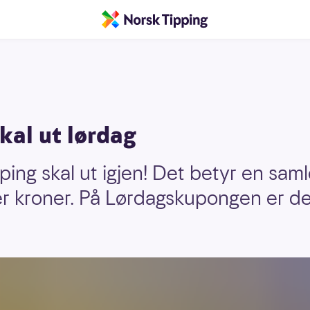
kal ut lørdag
ing skal ut igjen! Det betyr en saml
er kroner. På Lørdagskupongen er de