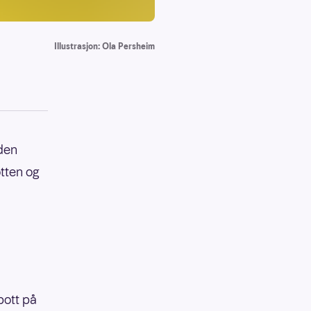
Illustrasjon: Ola Persheim
 den
otten og
pott på