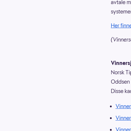
avtale m
systemer
Her finn
(Vinners
Vinnersj
Norsk Tip
Oddsen o
Disse ka
Vinner
Vinne
Vinne