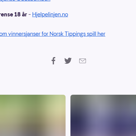
rense 18 år
–
Hjelpelinjen.no
om vinnersjanser for Norsk Tippings spill her