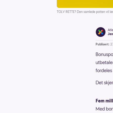
TOLV RETTE? Den samlede potten vil lørd
Atl
Jen
Publisert:
2
Bonuspot
utbetale
fordeles
Det skje
Fem mill
Med bonu