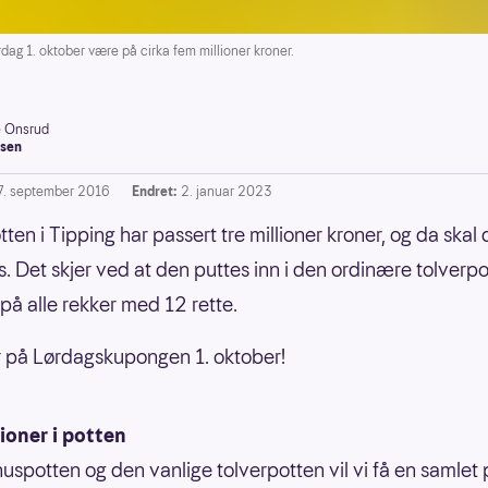
ag 1. oktober være på cirka fem millioner kroner.
e Onsrud
sen
7. september 2016
Endret:
2. januar 2023
ten i Tipping har passert tre millioner kroner, og da skal
s. Det skjer ved at den puttes inn i den ordinære tolverp
 på alle rekker med 12 rette.
r på Lørdagskupongen 1. oktober!
ioner i potten
spotten og den vanlige tolverpotten vil vi få en samlet 