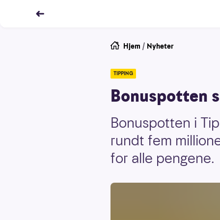
Hjem
/
Nyheter
TIPPING
Bonuspotten s
Bonuspotten i Tipp
rundt fem million
for alle pengene.