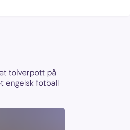
et tolverpott på
t engelsk fotball