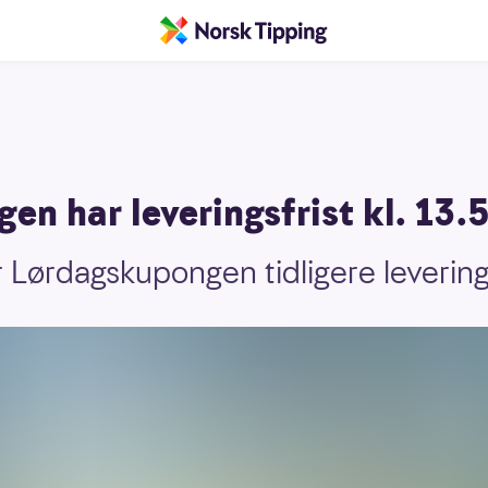
n har leveringsfrist kl. 13.
r Lørdagskupongen tidligere leverings