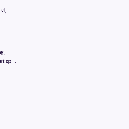
UM,
ng,
 spill.