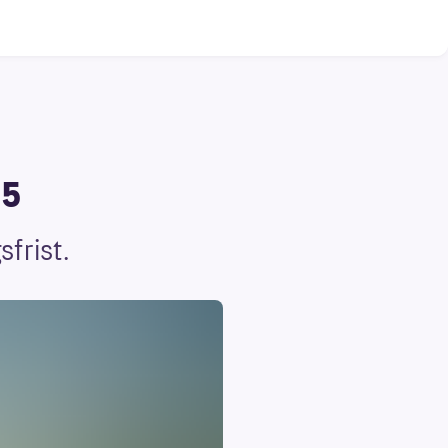
55
frist.