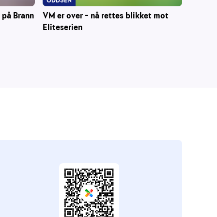
ODDSEN
r på Brann
VM er over – nå rettes blikket mot
Eliteserien