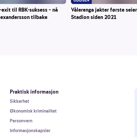
ODDSEN
-exit til RBK-suksess – nå
Vålerenga jakter første seie
lexandersson tilbake
Stadion siden 2021
Praktisk informasjon
Sikkerhet
Økonomisk kriminalitet
Personvern
Informasjonskapsler