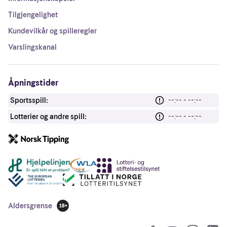
Tilgjengelighet
Kundevilkår og spilleregler
Varslingskanal
Åpningstider
Sportsspill:
--:-- - --:--
Lotterier og andre spill:
--:-- - --:--
Andre lenker
Aldersgrense
18 år