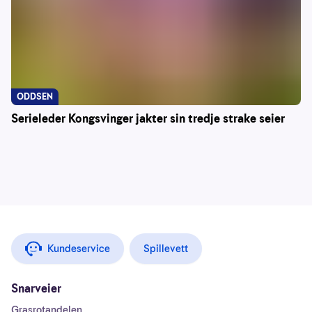
ODDSEN
Serieleder Kongsvinger jakter sin tredje strake seier
Kundeservice
Spillevett
Snarveier
Grasrotandelen