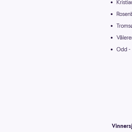
Kristi
Rosenb
Tromsø
Vålere
Odd - 
Vinnersj