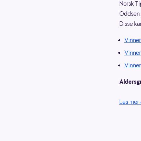
Norsk Tip
Oddsen o
Disse ka
Vinner
Vinne
Vinne
Aldersg
Les mer 