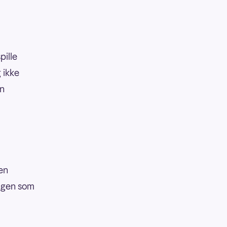
pille
 ikke
an
nen
ingen som