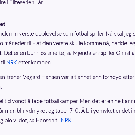
re i Eliteserien i år.
ket
nok min verste opplevelse som fotballspiller. Nå skal jeg s
i to måneder til – at den verste skulle komme nå, hadde jeg
t. Det er en bunnløs smerte, sa Mjøndalen-spiller Christi
til
NRK
etter kampen.
n-trener Vegard Hansen var alt annet enn fornøyd etter
.
 alltid vondt å tape fotballkamper. Men det er en helt an
når man blir ydmyket og taper 7–0. Å bli ydmyket er det 
dag ble vi det, sa Hansen til
NRK
.