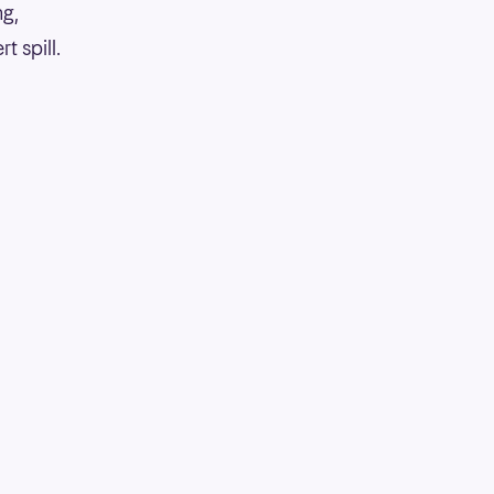
ng,
 spill.