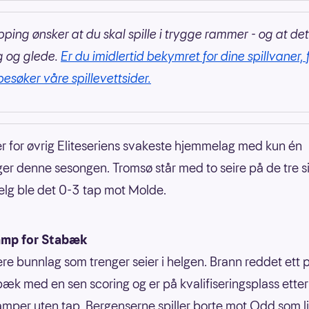
pping ønsker at du skal spille i trygge rammer - og at det
g og glede.
Er du imidlertid bekymret for dine spillvaner, 
besøker våre spillevettsider.
r for øvrig Eliteseriens svakeste hjemmelag med kun én
er denne sesongen. Tromsø står med to seire på de tre si
helg ble det 0-3 tap mot Molde.
amp for Stabæk
lere bunnlag som trenger seier i helgen. Brann reddet ett
æk med en sen scoring og er på kvalifiseringsplass ette
amper uten tap. Bergenserne spiller borte mot Odd som l