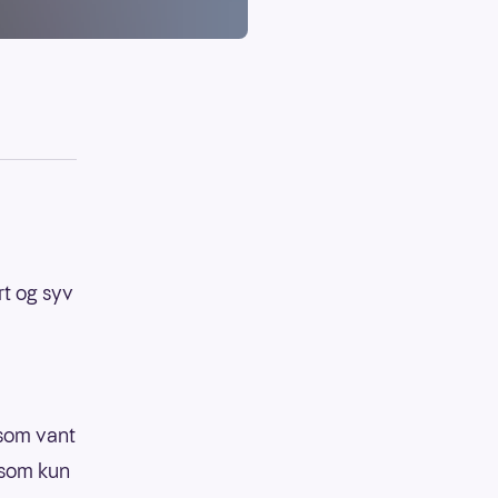
rt og syv
som vant
 som kun