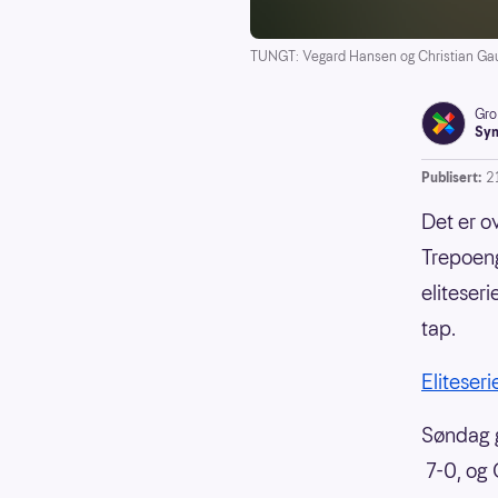
TUNGT: Vegard Hansen og Christian Gause
Gro
Syn
Publisert:
2
Det er o
Trepoen
eliteser
tap.
Eliteser
Søndag g
7-0, og 