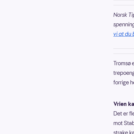
Norsk Ti
spennin
vi at du 
Tromsø e
trepoeng
forrige 
Vrien k
Det er f
mot Stab
strake k