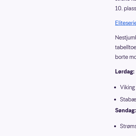
10. plass
Eliteser
Nestjumb
tabellto
borte mo
Lørdag:
Viking
Stabæk
Søndag:
Strøms