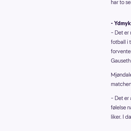
har to sei
- Ydmy
– Det er 
fotball 
forvente
Gauseth 
Mjøndale
matchen
– Det er
følelse 
liker. I 