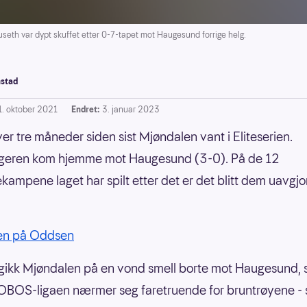
th var dypt skuffet etter 0-7-tapet mot Haugesund forrige helg.
stad
1. oktober 2021
Endret:
3. januar 2023
ver tre måneder siden sist Mjøndalen vant i Eliteserien.
geren kom hjemme mot Haugesund (3-0). På de 12
iekampene laget har spilt etter det er det blitt dem uavgjo
ien på Oddsen
ikk Mjøndalen på en vond smell borte mot Haugesund, 
OBOS-ligaen nærmer seg faretruende for bruntrøyene -