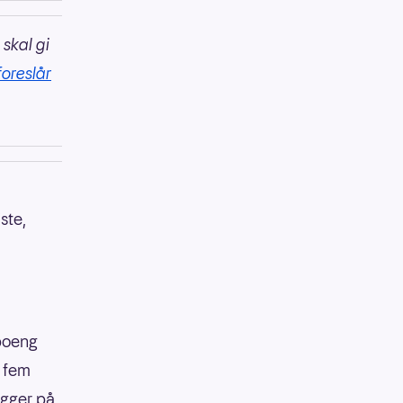
 skal gi
foreslår
ste,
 poeng
r fem
igger på