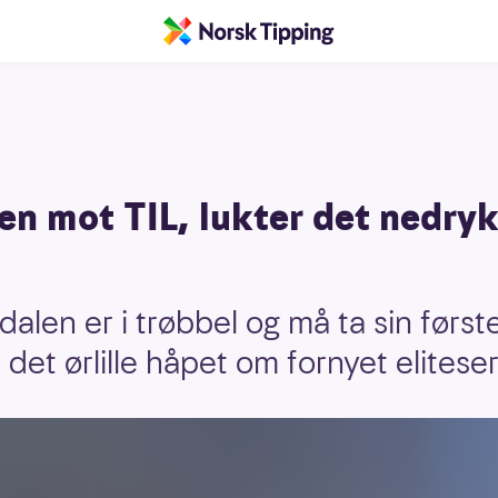
en mot TIL, lukter det nedry
len er i trøbbel og må ta sin første
v i det ørlille håpet om fornyet elitese