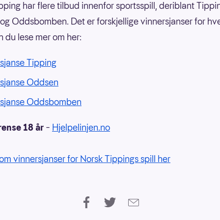
ping har flere tilbud innenfor sportsspill, deriblant Tippi
g Oddsbomben. Det er forskjellige vinnersjanser for hvert
n du lese mer om her:
sjanse Tipping
rsjanse Oddsen
rsjanse Oddsbomben
rense 18 år
–
Hjelpelinjen.no
om vinnersjanser for Norsk Tippings spill her