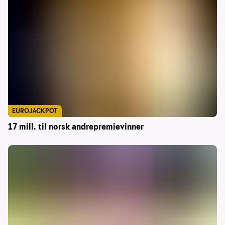
EUROJACKPOT
17 mill. til norsk andrepremievinner