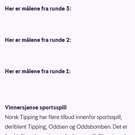
Her er målene fra runde 3:
Her er målene fra runde 2:
Her er målene fra runde 1:
Vinnersjanse sportsspill
Norsk Tipping har flere tilbud innenfor sportsspill,
deriblant Tipping, Oddsen og Oddsbomben. Det er