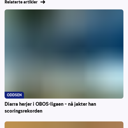
Relaterte artikler
ODDSEN
Diarra herjer i OBOS-ligaen – nå jakter han
scoringsrekorden