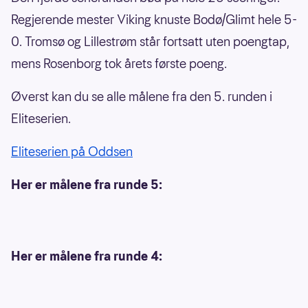
Regjerende mester Viking knuste Bodø/Glimt hele 5-
0. Tromsø og Lillestrøm står fortsatt uten poengtap,
mens Rosenborg tok årets første poeng.
Øverst kan du se alle målene fra den 5. runden i
Eliteserien.
Eliteserien på Oddsen
Her er målene fra runde 5:
Her er målene fra runde 4: