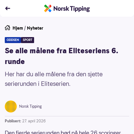
Hjem
/
Nyheter
ODDSEN
SPORT
Se alle målene fra Eliteseriens 6.
runde
Her har du alle målene fra den sjette
serierunden i Eliteserien.
Norsk Tipping
Publisert:
27. april 2026
Den fjerde serierunden bød på hele 26 scoringer.