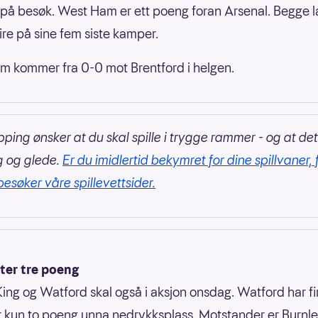
å besøk. West Ham er ett poeng foran Arsenal. Begge 
eire på sine fem siste kamper.
 kommer fra 0-0 mot Brentford i helgen.
pping ønsker at du skal spille i trygge rammer - og at det
g og glede.
Er du imidlertid bekymret for dine spillvaner, 
besøker våre spillevettsider.
ter tre poeng
ing og Watford skal også i aksjon onsdag. Watford har fi
r kun to poeng unna nedrykksplass. Motstander er Burnl