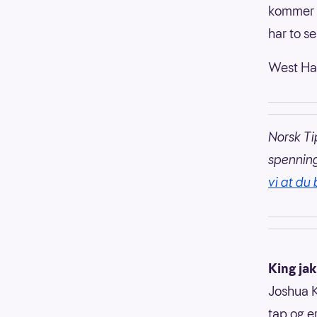
kommer p
har to s
West Ham
Norsk Ti
spennin
vi at du 
King jak
Joshua K
tap og e