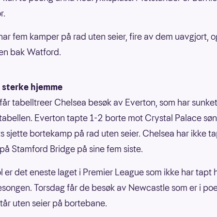
r.
har fem kamper på rad uten seier, fire av dem uavgjort, o
en bak Watford.
 sterke hjemme
får tabelltreer Chelsea besøk av Everton, som har sunke
 tabellen. Everton tapte 1-2 borte mot Crystal Palace sø
ts sjette bortekamp på rad uten seier. Chelsea har ikke ta
å Stamford Bridge på sine fem siste.
l er det eneste laget i Premier League som ikke har tap
songen. Torsdag får de besøk av Newcastle som er i po
tår uten seier på bortebane.