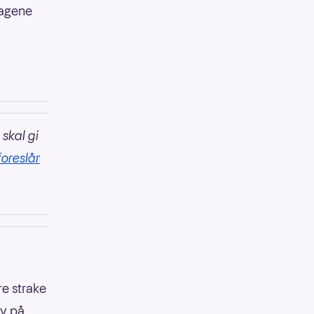
lagene
 skal gi
foreslår
re strake
ey på