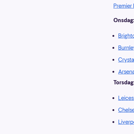
Premier
Onsdag
Brigh
Burnle
Crysta
Arsen
Torsdag
Leices
Chelse
Liverp