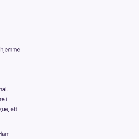
0 hjemme
nal.
e i
gue, ett
 Ham