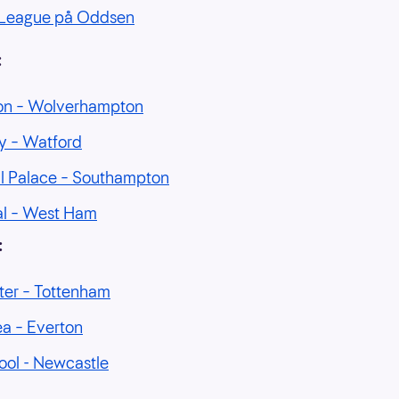
 League på Oddsen
:
ton – Wolverhampton
y – Watford
l Palace – Southampton
al – West Ham
:
ter – Tottenham
a – Everton
ool - Newcastle