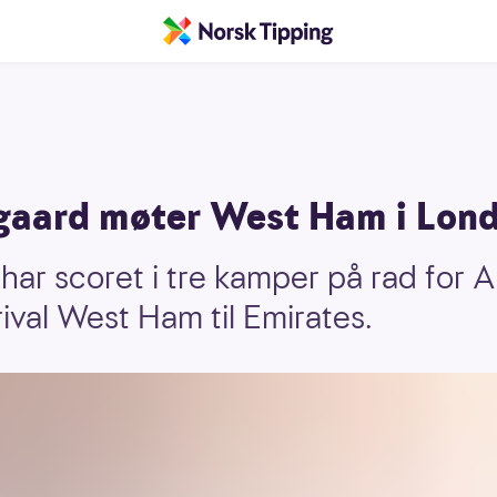
gaard møter West Ham i Lon
ar scoret i tre kamper på rad for Ar
val West Ham til Emirates.