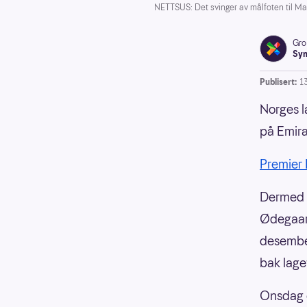
NETTSUS: Det svinger av målfoten til Ma
Gro
Syn
Publisert:
1
Norges l
på Emira
Premier
Dermed h
Ødegaard
desember
bak lage
Onsdag 