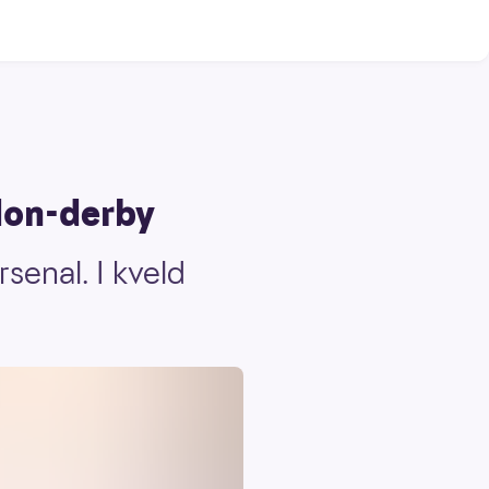
don-derby
senal. I kveld