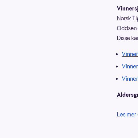
Vinnersj
Norsk Tip
Oddsen o
Disse ka
Vinner
Vinne
Vinne
Aldersg
Les mer 