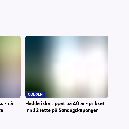
ODDSEN
Hadde ikke tippet på 40 år - prikket
ss – nå
inn 12 rette på Søndagskupongen
ke