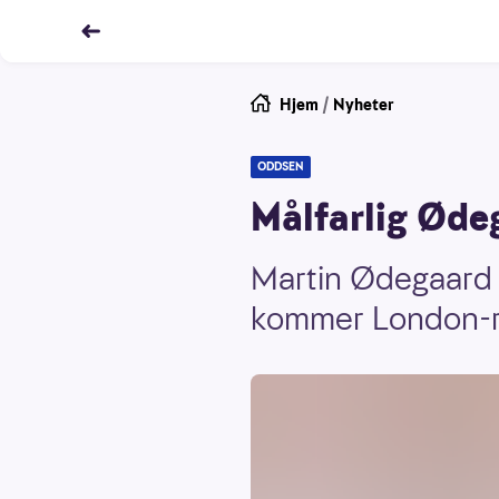
Hjem
/
Nyheter
ODDSEN
Målfarlig Øde
Martin Ødegaard h
kommer London-ri