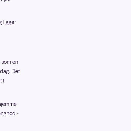
g ligger
t som en
ndag. Det
pt
t hjemme
engnød -