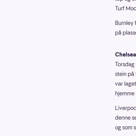
Turf Moo
Burnley 
på plass
Chelsea
Torsdag 
stein på
var lage
hjemme p
Liverpoo
denne se
og som s