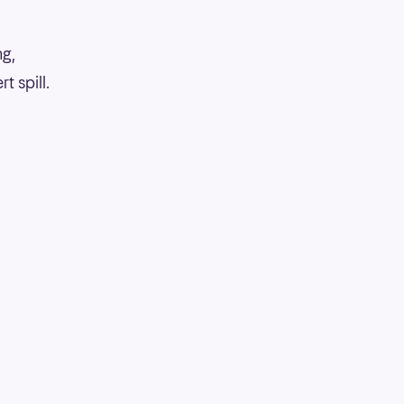
ng,
 spill.