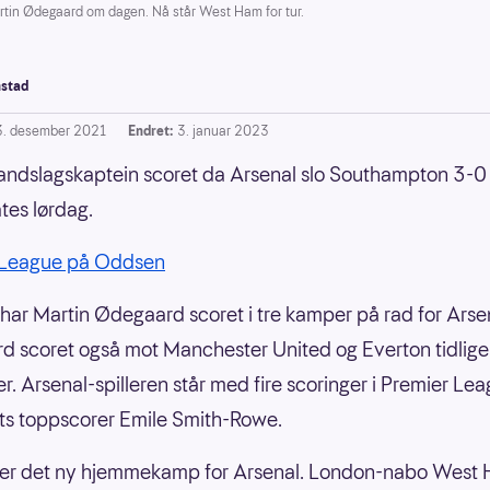
rtin Ødegaard om dagen. Nå står West Ham for tur.
stad
3. desember 2021
Endret:
3. januar 2023
andslagskaptein scoret da Arsenal slo Southampton 3-
tes lørdag.
 League på Oddsen
ar Martin Ødegaard scoret i tre kamper på rad for Arse
 scoret også mot Manchester United og Everton tidliger
. Arsenal-spilleren står med fire scoringer i Premier Lea
ts toppscorer Emile Smith-Rowe.
er det ny hjemmekamp for Arsenal. London-nabo West