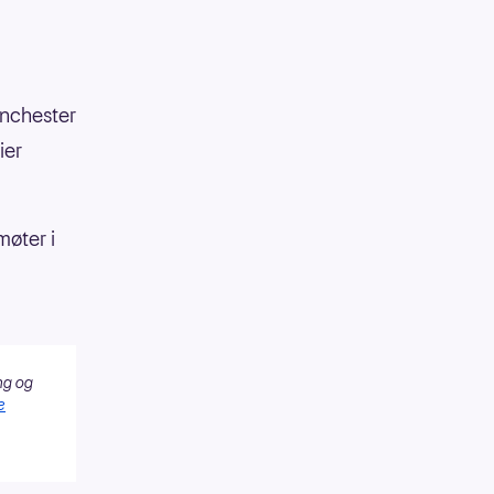
anchester
ier
møter i
ng og
e