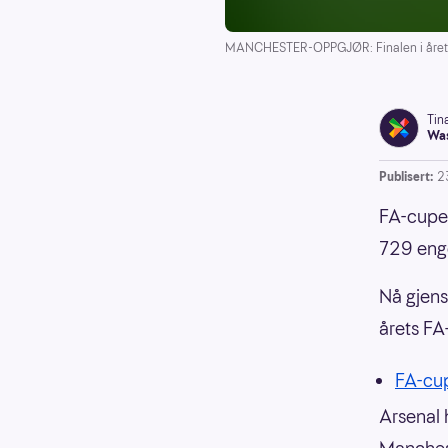
MANCHESTER-OPPGJØR: Finalen i årets FA
Tin
Was
Publisert:
2
FA-cupen
729 engel
Nå gjens
årets FA
FA-cu
Arsenal 