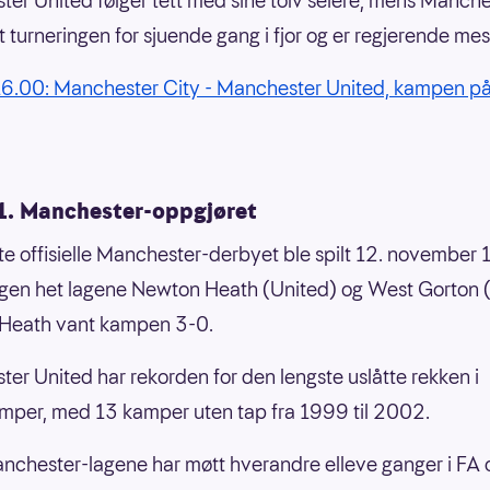
er United følger tett med sine tolv seiere, mens Manche
t turneringen for sjuende gang i fjor og er regjerende mes
16.00: Manchester City - Manchester United, kampen p
1. Manchester-oppgjøret
te offisielle Manchester-derbyet ble spilt 12. november 
en het lagene Newton Heath (United) og West Gorton (
Heath vant kampen 3-0.
er United har rekorden for den lengste uslåtte rekken i
per, med 13 kamper uten tap fra 1999 til 2002.
nchester-lagene har møtt hverandre elleve ganger i FA 