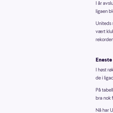
I år avs
ligaen b
Uniteds 
vært klu
rekorden
Eneste 
I høst r
de i liga
På tabel
bra nok f
Nå har U