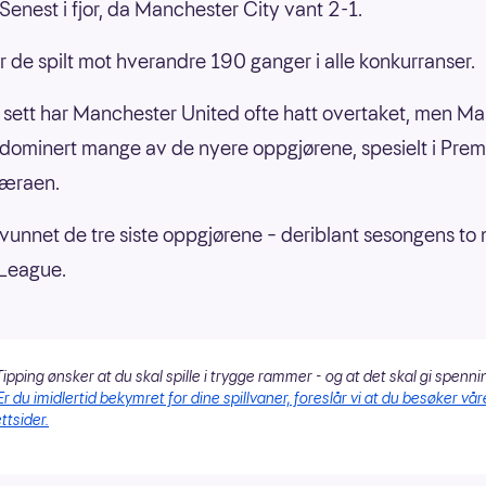
Senest i fjor, da Manchester City vant 2-1.
ar de spilt mot hverandre 190 ganger i alle konkurranser.
k sett har Manchester United ofte hatt overtaket, men M
 dominert mange av de nyere oppgjørene, spesielt i Prem
æraen.
 vunnet de tre siste oppgjørene – deriblant sesongens to 
 League.
ipping ønsker at du skal spille i trygge rammer - og at det skal gi spenni
Er du imidlertid bekymret for dine spillvaner, foreslår vi at du besøker vår
ttsider.