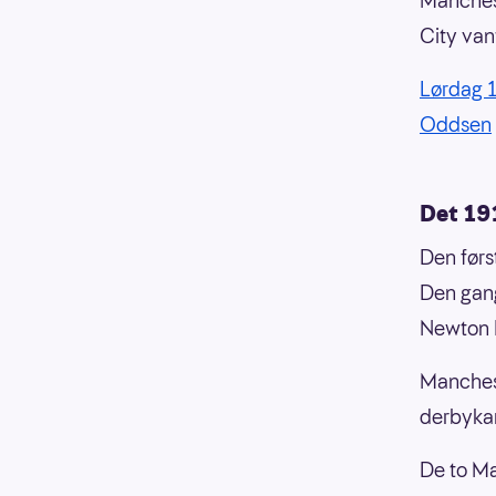
Manchest
City van
Lørdag 
Oddsen
Det 19
Den førs
Den gang
Newton 
Manchest
derbykam
De to Ma