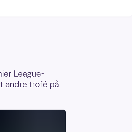
mier League-
t andre trofé på