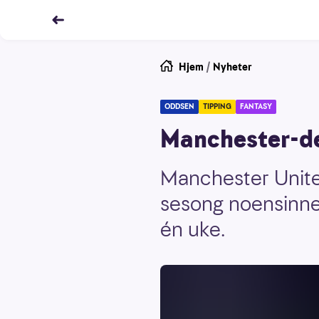
Hjem
/
Nyheter
ODDSEN
TIPPING
FANTASY
Manchester-de
Manchester United
sesong noensinne.
én uke.