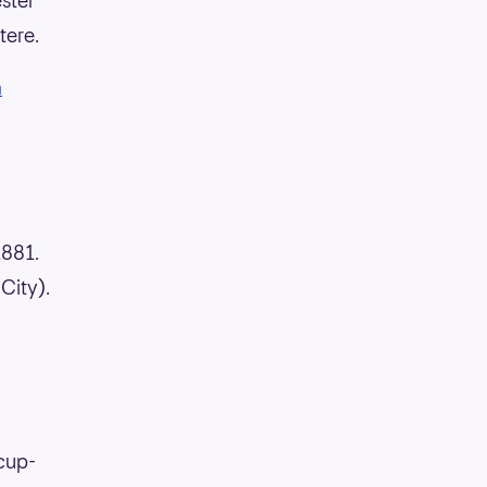
ster
tere.
å
1881.
City).
cup-