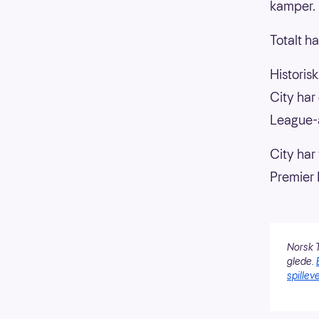
kamper. 
Totalt h
Historis
City har
League-
City har
Premier
Norsk T
glede.
spilleve