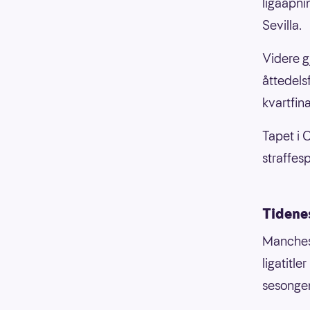
ligaåpni
Sevilla.
Videre g
åttedels
kvartfina
Tapet i 
straffes
Tidene
Manchest
ligatitle
sesongen