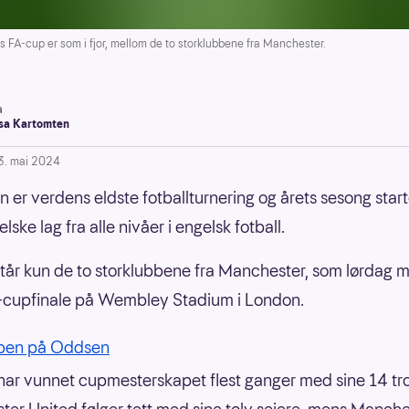
-cup er som i fjor, mellom de to storklubbene fra Manchester.
a
a Kartomten
3. mai 2024
 er verdens eldste fotballturnering og årets sesong star
ske lag fra alle nivåer i engelsk fotball.
tår kun de to storklubbene fra Manchester, som lørdag m
-cupfinale på Wembley Stadium i London.
pen på Oddsen
har vunnet cupmesterskapet flest ganger med sine 14 tro