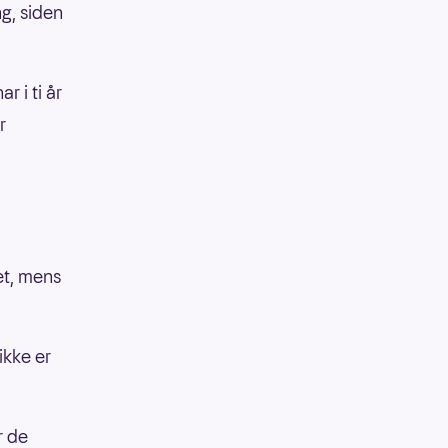
g, siden
 i ti år
r
et, mens
ikke er
r de