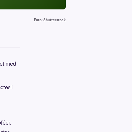
Foto: Shutterstock
tet med
øtes i
féer.