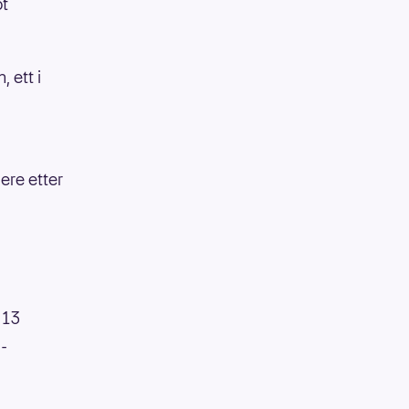
ot
 ett i
ere etter
 13
3-