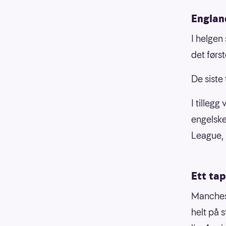
England
I helgen 
det førs
De siste
I tillegg
engelske
League,
Ett ta
Manchest
helt på 