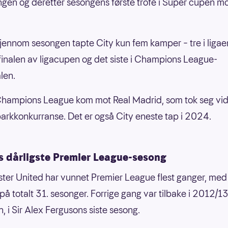
ngen og deretter sesongens første trofé i Super cupen m
jennom sesongen tapte City kun fem kamper – tre i ligaen,
finalen av ligacupen og det siste i Champions League-
len.
Champions League kom mot Real Madrid, som tok seg vid
parkkonkurranse. Det er også City eneste tap i 2024.
s dårligste Premier League-sesong
er United har vunnet Premier League flest ganger, med
r på totalt 31. sesonger. Forrige gang var tilbake i 2012/1
, i Sir Alex Fergusons siste sesong.