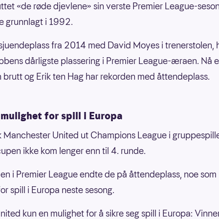
luttet «de røde djevlene» sin verste Premier League-seson
le grunnlagt i 1992.
sjuendeplass fra 2014 med David Moyes i trenerstolen, har
bbens dårligste plassering i Premier League-æraen. Nå e
 brutt og Erik ten Hag har rekorden med åttendeplass.
mulighet for spill i Europa
øk Manchester United ut Champions League i gruppespill
cupen ikke kom lenger enn til 4. runde.
len i Premier League endte de på åttendeplass, noe som 
or spill i Europa neste sesong.
nited kun en mulighet for å sikre seg spill i Europa: Vinne