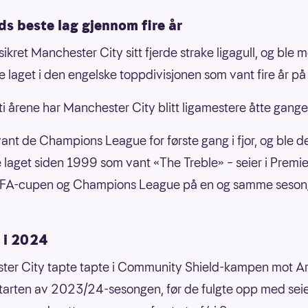
s beste lag gjennom fire år
sikret Manchester City sitt fjerde strake ligagull, og ble 
te laget i den engelske toppdivisjonen som vant fire år på
 ti årene har Manchester City blitt ligamestere åtte gange
 vant de Champions League for første gang i fjor, og ble de
 laget siden 1999 som vant «The Treble» – seier i Premie
 FA-cupen og Champions League på en og samme seson
p i 2024
er City tapte tapte i Community Shield-kampen mot Ar
starten av 2023/24-sesongen, før de fulgte opp med seie