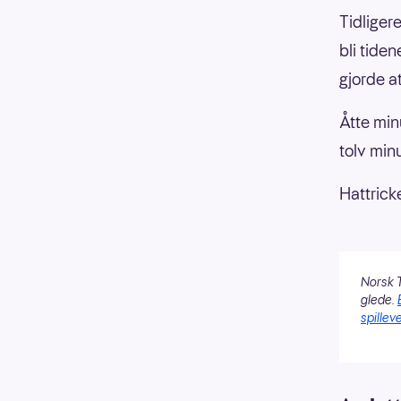
Tidliger
bli tide
gjorde at
Åtte minu
tolv minu
Hattrick
Norsk T
glede.
spilleve