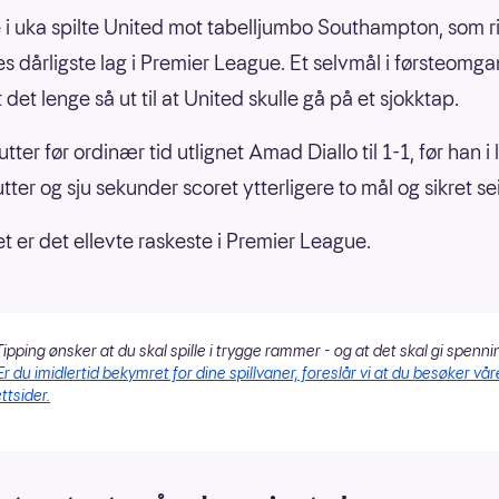
e i uka spilte United mot tabelljumbo Southampton, som ri
nes dårligste lag i Premier League. Et selvmål i førsteomg
 det lenge så ut til at United skulle gå på et sjokktap.
tter før ordinær tid utlignet Amad Diallo til 1-1, før han i
tter og sju sekunder scoret ytterligere to mål og sikret se
et er det ellevte raskeste i Premier League.
ipping ønsker at du skal spille i trygge rammer - og at det skal gi spenni
Er du imidlertid bekymret for dine spillvaner, foreslår vi at du besøker vår
ttsider.