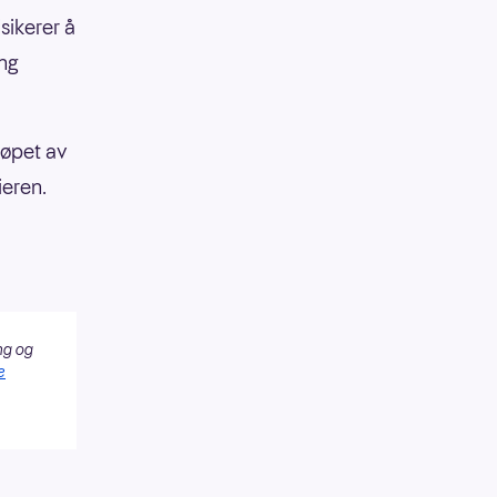
sikerer å
ang
 løpet av
ieren.
ng og
e