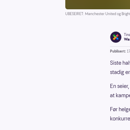
UBESEIRET: Manchester United og Brighton
Tin
Was
Publisert:
1
Siste ha
stadig e
En seier,
at kampen
Før helg
konkurre