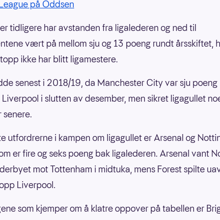
 League på Oddsen
er tidligere har avstanden fra ligalederen og ned til
ntene vært på mellom sju og 13 poeng rundt årsskiftet, 
topp ikke har blitt ligamestere.
dde senest i 2018/19, da Manchester City var sju poeng
r Liverpool i slutten av desember, men sikret ligagullet no
 senere.
te utfordrerne i kampen om ligagullet er Arsenal og Nott
som er fire og seks poeng bak ligalederen. Arsenal vant N
erbyet mot Tottenham i midtuka, mens Forest spilte uav
opp Liverpool.
gene som kjemper om å klatre oppover på tabellen er Bri