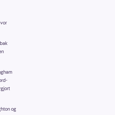
hvor
 bak
en
ingham
ord-
gjort
ghton og