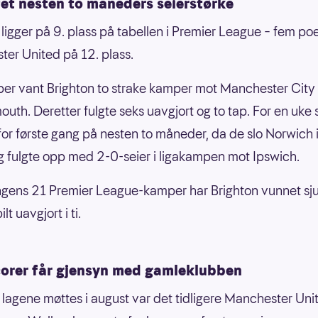
tet nesten to måneders seierstørke
 ligger på 9. plass på tabellen i Premier League – fem po
er United på 12. plass.
er vant Brighton to strake kamper mot Manchester City
uth. Deretter fulgte seks uavgjort og to tap. For en uke 
for første gang på nesten to måneder, da de slo Norwich 
 fulgte opp med 2-0-seier i ligakampen mot Ipswich.
gens 21 Premier League-kamper har Brighton vunnet sju
ilt uavgjort i ti.
orer får gjensyn med gamleklubben
 lagene møttes i august var det tidligere Manchester Uni