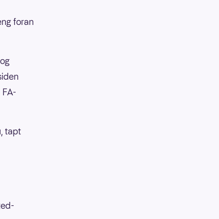
eng foran
 og
siden
i FA-
, tapt
ted-