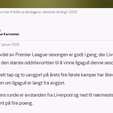
 har til felles at de begge er ubeseiret så langt i 2025.
a
a Kartomten
7. januar 2025
lvdel av Premier League-sesongen er godt i gang, der Li
r den største oddsfavoritten til å vinne ligagull denne ses
 ett tap og to uavgjort på årets fire første kamper har likev
 om ligagull er langt fra avgjort.
ens runde er avstanden fra Liverpool og ned til nærmest
nt på fire poeng.