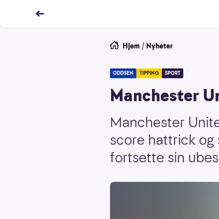
Hjem
/
Nyheter
ODDSEN
TIPPING
SPORT
Manchester Un
Manchester United
score hattrick og 
fortsette sin ube