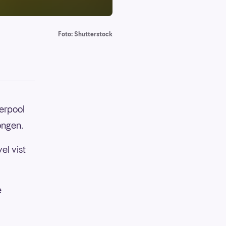
Foto: Shutterstock
verpool
ongen.
el vist
e