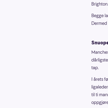
Brighton
Begge la
Dermed e
Snuope
Manches
dårligst
tap.
I årets 
ligalede
til ti m
oppgjøre