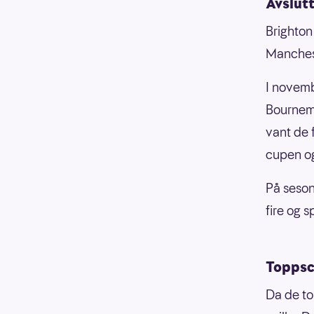
Avslut
Brighton
Manchest
I novemb
Bournemo
vant de 
cupen og
På seson
fire og sp
Toppsc
Da de to