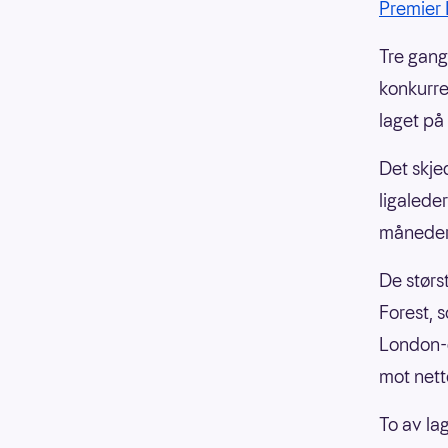
Premier
Tre gang
konkurre
laget på 
Det skje
ligalede
måneder
De størs
Forest, 
London-d
mot nett
To av la