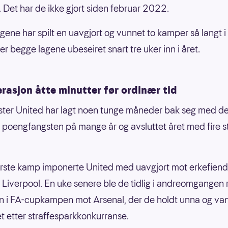
. Det har de ikke gjort siden februar 2022.
gene har spilt en uavgjort og vunnet to kamper så langt 
r begge lagene ubeseiret snart tre uker inn i året.
rasjon åtte minutter før ordinær tid
ter United har lagt noen tunge måneder bak seg med d
e poengfangsten på mange år og avsluttet året med fire s
første kamp imponerte United med uavgjort mot erkefien
r Liverpool. En uke senere ble de tidlig i andreomgangen 
ann i FA-cupkampen mot Arsenal, der de holdt unna og va
t etter straffesparkkonkurranse.