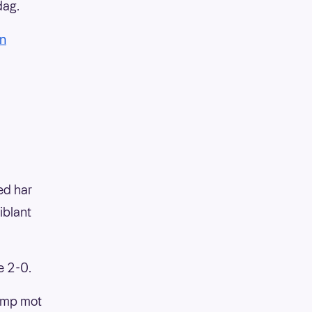
dag.
en
ed har
iblant
e 2-0.
kamp mot