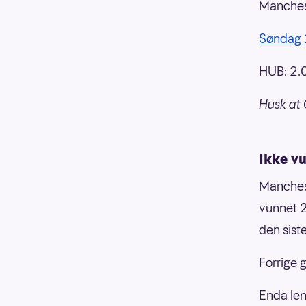
Manchest
Søndag 
HUB: 2.0
Husk at 
Ikke v
Manchest
vunnet 2
den siste
Forrige 
Enda len