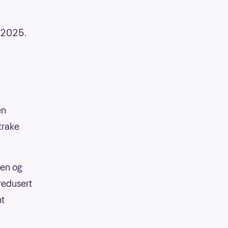
i 2025.
en
trake
den og
redusert
nt