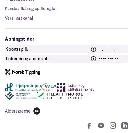
Kundevilkår og spilleregler
Varslingskanal
Åpningstider
Sportsspill:
--:-- - --:--
Lotterier og andre spill:
--:-- - --:--
Andre lenker
Aldersgrense
18 år
So