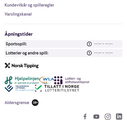
Kundevilkår og spilleregler
Varslingskanal
Åpningstider
Sportsspill:
--:-- - --:--
Lotterier og andre spill:
--:-- - --:--
Andre lenker
Aldersgrense
18 år
So