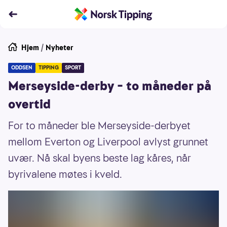
Hjem
/
Nyheter
ODDSEN
TIPPING
SPORT
Merseyside-derby – to måneder på
overtid
For to måneder ble Merseyside-derbyet
mellom Everton og Liverpool avlyst grunnet
uvær. Nå skal byens beste lag kåres, når
byrivalene møtes i kveld.