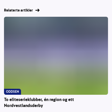
Relaterte artikler
ODDSEN
To eliteserieklubber, én region og ett
Nordvestlandsderby