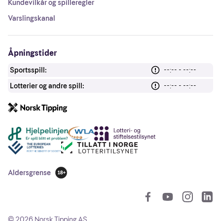
Kundevilkår og spilleregler
Varslingskanal
Åpningstider
Sportsspill:
--:-- - --:--
Lotterier og andre spill:
--:-- - --:--
Andre lenker
Aldersgrense
18 år
So
©
2026
Norsk Tipping AS.