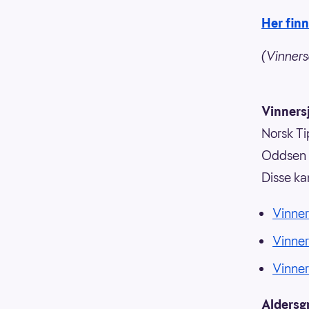
Her fin
(Vinners
Vinnersj
Norsk Tip
Oddsen o
Disse ka
Vinner
Vinne
Vinne
Aldersg