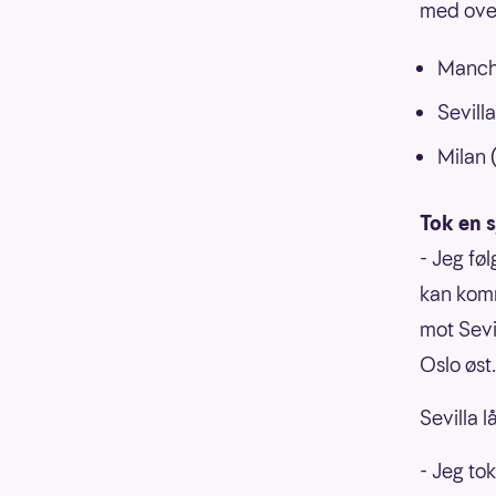
med over
Manche
Sevilla
Milan 
Tok en 
- Jeg fø
kan komm
mot Sevi
Oslo øst.
Sevilla l
- Jeg to