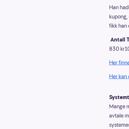
Han hadd
kupong, d
fikk han
Antall
T
830 kr10
Her finn
Her kan 
Systemt
Mange me
avtale m
systemer