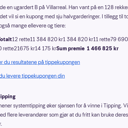
e en ugardert B på Villarreal. Han vant på en 128 rekke
et vil si en kupong med sju halvgarderinger. I tillegg til to
 også mange ellevere og tiere:
otalt
12 rette11 384 820 kr1 384 820 kr11 rette79 690
 rette21675 kr14 175 kr
Sum premie 1 466 825 kr
er du resultatene på tippekupongen
du levere tippekupongen din
ipping
ner systemtipping øker sjansen for å vinne i Tipping. Vi
ed flere leverandører som gjør at du fritt kan bruke deres
.