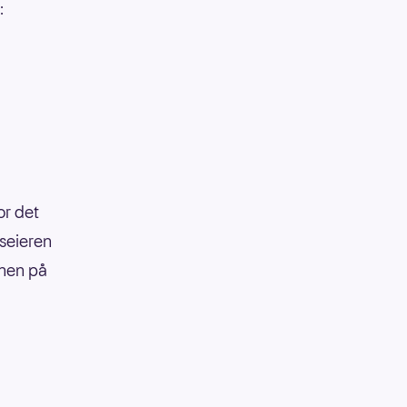
:
or det
seieren
nnen på