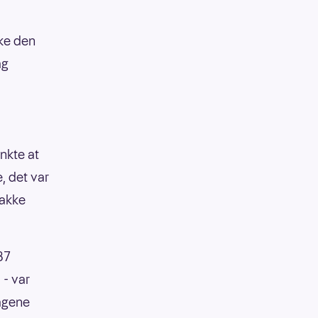
ke den
ag
enkte at
, det var
nakke
 87
 - var
lagene