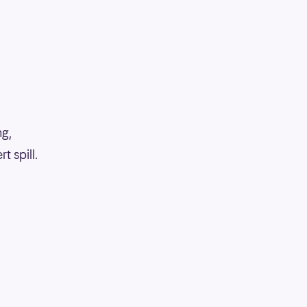
ng,
 spill.