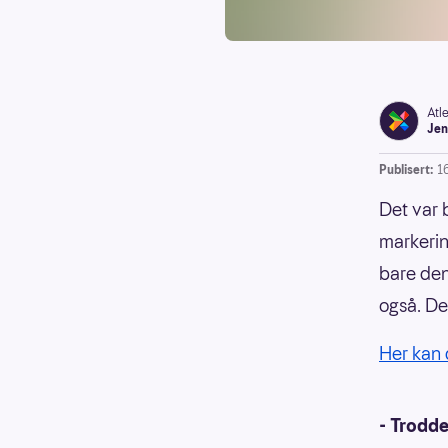
Atl
Jen
Publisert:
1
Det var b
markeri
bare den
også. Den
Her kan 
- Trodde