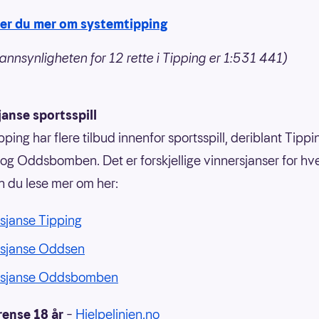
ner du mer om systemtipping
annsynligheten for 12 rette i Tipping er 1:531 441)
anse sportsspill
ping har flere tilbud innenfor sportsspill, deriblant Tippi
g Oddsbomben. Det er forskjellige vinnersjanser for hvert
n du lese mer om her:
sjanse Tipping
rsjanse Oddsen
rsjanse Oddsbomben
rense 18 år
–
Hjelpelinjen.no