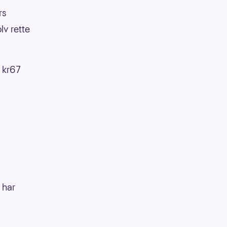
rs
lv rette
 kr67
 har