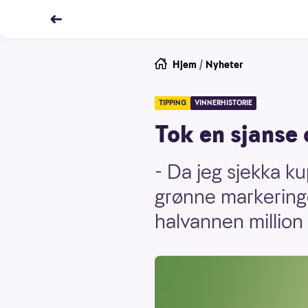
Hjem
/
Nyheter
TIPPING
VINNERHISTORIE
Tok en sjanse 
- Da jeg sjekka ku
grønne markeringe
halvannen millio