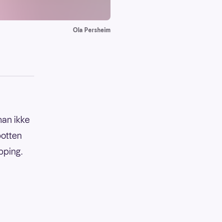
Ola Persheim
an ikke
potten
ipping.