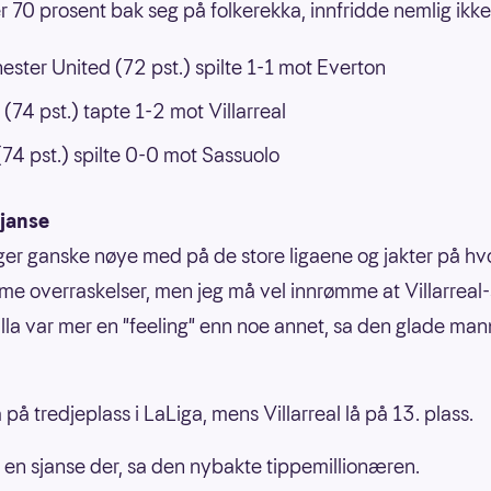
 70 prosent bak seg på folkerekka, innfridde nemlig ikke
ster United (72 pst.) spilte 1-1 mot Everton
 (74 pst.) tapte 1-2 mot Villarreal
(74 pst.) spilte 0-0 mot Sassuolo
sjanse
lger ganske nøye med på de store ligaene og jakter på hv
e overraskelser, men jeg må vel innrømme at Villarreal-
lla var mer en "feeling" enn noe annet, sa den glade ma
å på tredjeplass i LaLiga, mens Villarreal lå på 13. plass.
k en sjanse der, sa den nybakte tippemillionæren.