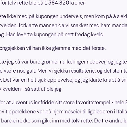
for tolv rette ble på 1 384 820 kroner.
lgte ikke med på kupongen underveis, men kom på å sjek
kvelden, forklarte mannen da vi snakket med ham mand
g. Han leverte kupongen på nett fredag kveld.
ngsjekken vil han ikke glemme med det første.
rste jeg så var bare grønne markeringer nedover, og jeg t
e være noe galt. Men vi sjekka resultatene, og det stemte
e. Det var en helt sjuk opplevelse, og jeg klarte knapt å s
 kvelden - så satt ut ble jeg.
 for at Juventus innfridde sitt store favorittstempel - hele
v tipperekkene var på hjemmeseier til ligalederen i Italia
å bare ei rekke som gikk inn med tolv rette. De tre andre 