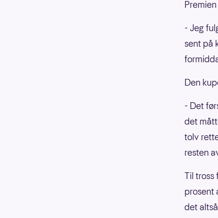
Premien 
- Jeg fu
sent på 
formidda
Den kupo
- Det fø
det mått
tolv rett
resten av
Til tross
prosent a
det alts