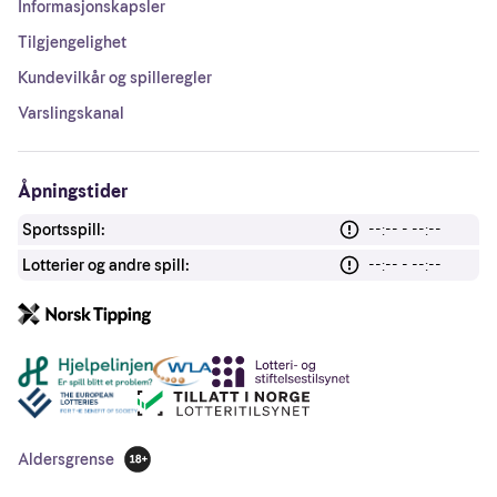
Informasjonskapsler
Tilgjengelighet
Kundevilkår og spilleregler
Varslingskanal
Åpningstider
Sportsspill:
--:-- - --:--
Lotterier og andre spill:
--:-- - --:--
Andre lenker
Aldersgrense
18 år