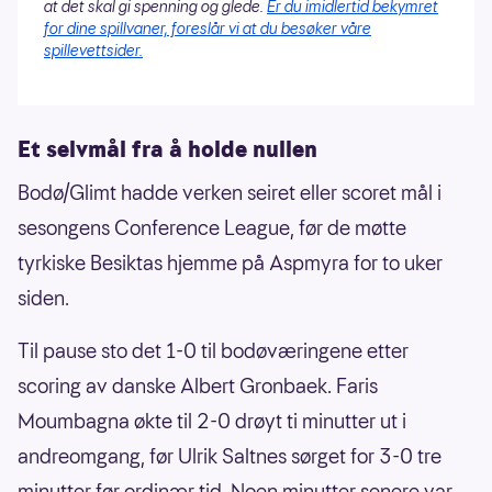
at det skal gi spenning og glede.
Er du imidlertid bekymret
for dine spillvaner, foreslår vi at du besøker våre
spillevettsider.
Et selvmål fra å holde nullen
Bodø/Glimt hadde verken seiret eller scoret mål i
sesongens Conference League, før de møtte
tyrkiske Besiktas hjemme på Aspmyra for to uker
siden.
Til pause sto det 1-0 til bodøværingene etter
scoring av danske Albert Gronbaek. Faris
Moumbagna økte til 2-0 drøyt ti minutter ut i
andreomgang, før Ulrik Saltnes sørget for 3-0 tre
minutter før ordinær tid. Noen minutter senere var