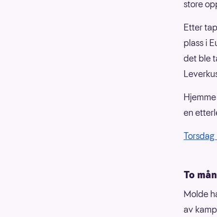
store op
Etter ta
plass i 
det ble 
Leverku
Hjemme p
en etter
Torsdag
To mån
Molde ha
av kampe