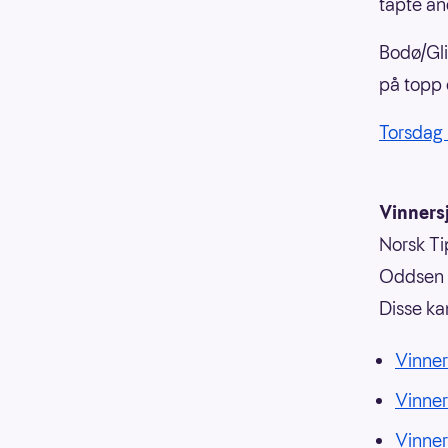
tapte a
Bodø/Gli
på topp 
Torsdag 
Vinnersj
Norsk Tip
Oddsen o
Disse ka
Vinner
Vinne
Vinne