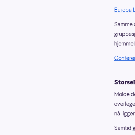
Europa 
Samme da
gruppesp
hjemmeba
Confere
Storsei
Molde do
overlegen
nå ligger
Samtidig