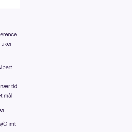
ference
 uker
Albert
inær tid.
t mål.
er.
ø/Glimt