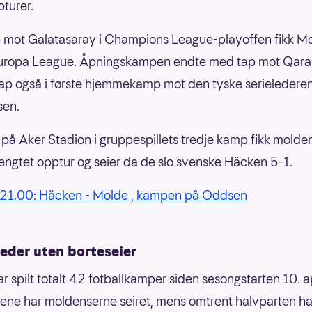
pturer.
p mot Galatasaray i Champions League-playoffen fikk M
Europa League. Åpningskampen endte med tap mot Qarab
tap også i første hjemmekamp mot den tyske serieledere
sen.
å Aker Stadion i gruppespillets tredje kamp fikk molde
lengtet opptur og seier da de slo svenske Häcken 5-1.
 21.00: Häcken - Molde , kampen på Oddsen
eder uten borteseier
r spilt totalt 42 fotballkamper siden sesongstarten 10. ap
ne har moldenserne seiret, mens omtrent halvparten ha