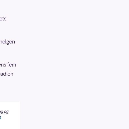
ets
 helgen
ens fem
tadion
ng og
e