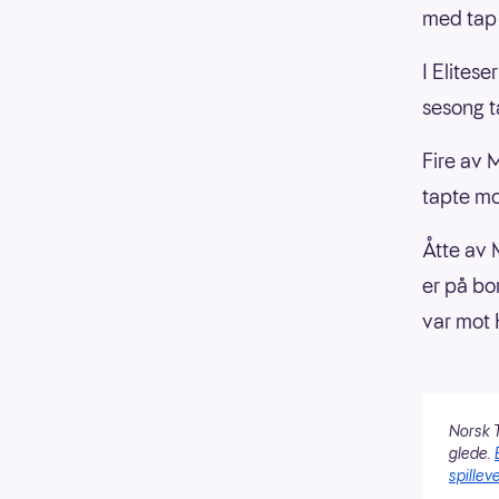
med tap 
I Elites
sesong t
Fire av 
tapte mo
Åtte av
er på bo
var mot 
Norsk T
glede.
spilleve