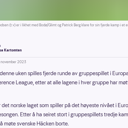
n (t.v) er i likhet med Bodø/Glimt og Patrick Berg klare for sin fjerde kamp i et
a
a Kartomten
. november 2023
denne uken spilles fjerde runde av gruppespillet i Euro
rence League, etter at alle lagene i hver gruppe har møt
 det norske laget som spiller på det høyeste nivået i Eur
songen. Etter å ha seiret stort i gruppespillets tredje kam
r å møte svenske Häcken borte.