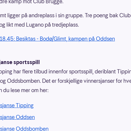
ndre kamp mot Club Brugge.
mt ligger på andreplass i sin gruppe. Tre poeng bak Clu
og likt med Lugano på tredjeplass.
18.45: Besiktas - Bodø/Glimt, kampen på Oddsen
anse sportsspill
ping har flere tilbud innenfor sportsspill, deriblant Tippi
g Oddsbomben. Det er forskjellige vinnersjanser for hvert
n du lese mer om her:
sjanse Tipping
rsjanse Oddsen
rsjanse Oddsbomben