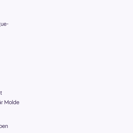
gue-
t
når Molde
noen