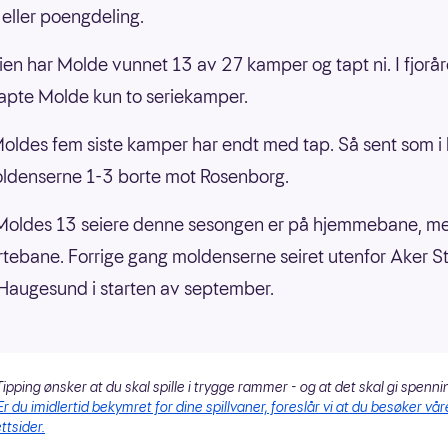
eller poengdeling.
erien har Molde vunnet 13 av 27 kamper og tapt ni. I fjorår
apte Molde kun to seriekamper.
Moldes fem siste kamper har endt med tap. Så sent som i
ldenserne 1-3 borte mot Rosenborg.
 Moldes 13 seiere denne sesongen er på hjemmebane, m
rtebane. Forrige gang moldenserne seiret utenfor Aker S
Haugesund i starten av september.
ipping ønsker at du skal spille i trygge rammer - og at det skal gi spenni
Er du imidlertid bekymret for dine spillvaner, foreslår vi at du besøker vår
ttsider.