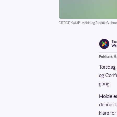
FJERDE KAMP: Molde og Fredrik Gulbrandse
Tin
Was
Publisert:
8
Torsdag 
og Confe
gang.
Molde er
denne se
klare fo