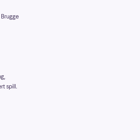
b Brugge
ng,
 spill.