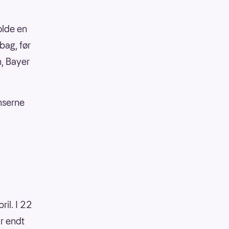
olde en
ag, før
n, Bayer
nserne
ril. I 22
r endt