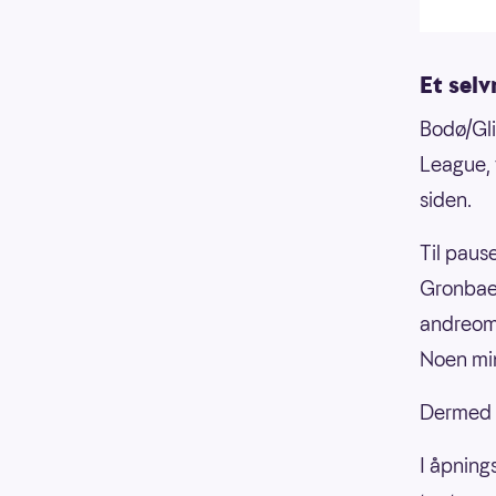
Et selv
Bodø/Gli
League, 
siden.
Til paus
Gronbaek
andreomg
Noen min
Dermed e
I åpning