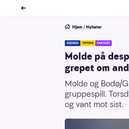
Hjem
/
Nyheter
ODDSEN
TIPPING
FANTASY
Molde på desp
grepet om and
Molde og Bodø/Gli
gruppespill. Tors
og vant mot sist.