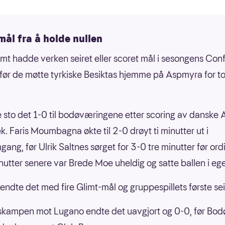
mål fra å holde nullen
mt hadde verken seiret eller scoret mål i sesongens Con
før de møtte tyrkiske Besiktas hjemme på Aspmyra for to
e sto det 1-0 til bodøværingene etter scoring av danske 
. Faris Moumbagna økte til 2-0 drøyt ti minutter ut i
ang, før Ulrik Saltnes sørget for 3-0 tre minutter før ord
utter senere var Brede Moe uheldig og satte ballen i ege
ndte det med fire Glimt-mål og gruppespillets første sei
skampen mot Lugano endte det uavgjort og 0-0, før Bod