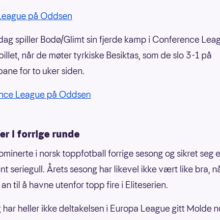
League på Oddsen
g spiller Bodø/Glimt sin fjerde kamp i Conference Lea
illet, når de møter tyrkiske Besiktas, som de slo 3-1 på
ne for to uker siden.
nce League på Oddsen
er i forrige runde
minerte i norsk toppfotball forrige sesong og sikret seg e
t seriegull. Årets sesong har likevel ikke vært like bra, 
 an til å havne utenfor topp fire i Eliteserien.
 har heller ikke deltakelsen i Europa League gitt Molde 