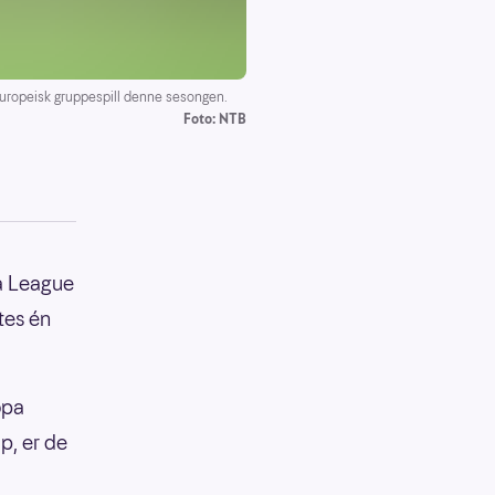
 europeisk gruppespill denne sesongen.
Foto: NTB
pa League
tes én
opa
p, er de