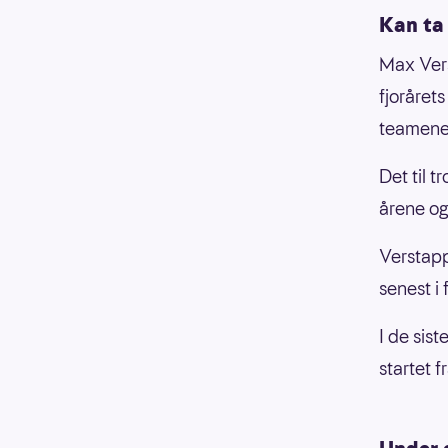
Kan ta 
Max Vers
fjoråret
teamene,
Det til t
årene og
Verstapp
senest i f
I de sis
startet f