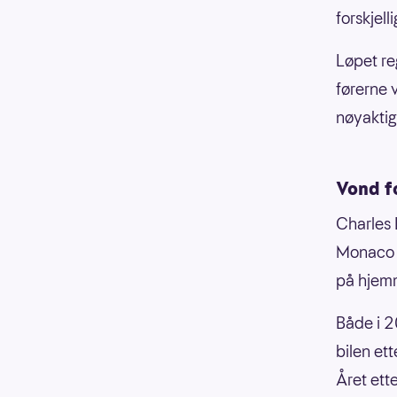
forskjell
Løpet re
førerne 
nøyaktig
Vond f
Charles L
Monaco t
på hjem
Både i 2
bilen ett
Året ett