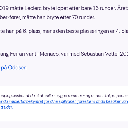
019 måtte Leclerc bryte løpet etter bare 16 runder. Årets
er-fører, måtte han bryte etter 70 runder.
ndte han på 6. plass, mens den beste plasseringen er 4. pl
gang Ferrari vant i Monaco, var med Sebastian Vettel 201
1 på Oddsen
ipping ønsker at du skal spille i trygge rammer - og at det skal gi spenni
Er du imidlertid bekymret for dine spillvaner, foreslår vi at du besøker vår
ttsider.