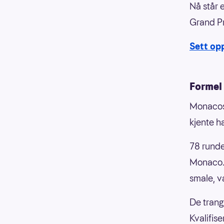
Nå står 
Grand Pr
Sett opp
Formel
Monacos 
kjente h
78 runde
Monaco. 
smale, v
De trange
Kvalifis