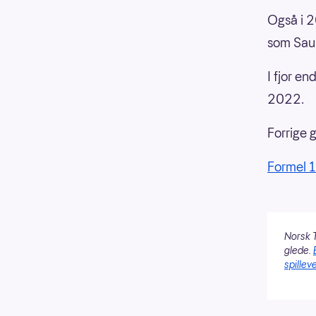
Også i 2
som Saub
I fjor e
2022.
Forrige 
Formel 
Norsk T
glede.
spilleve