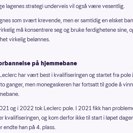
ige lagenes strategi underveis vil også være vesentlig.
gnes som svært krevende, men er samtidig en elsket ba
virkelig må konsentrere seg og bruke ferdighetene sine, o
het virkelig belønnes.
orbannelse på hjemmebane
eclerc har vært best i kvalifiseringen og startet fra pole 
o ganger, men monegaskeren har fortsatt til gode å vinn
mebane.
021 og i 2022 tok Leclerc pole. I 2021 fikk han proble
er kvalifiseringen, og kom derfor ikke til start i løpet dagen
er endte han på 4. plass.