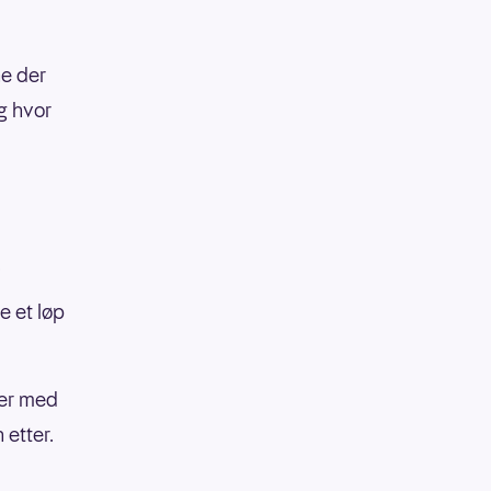
ne der
g hvor
i
e et løp
mer med
 etter.