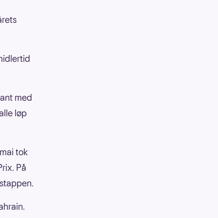
årets
midlertid
 vant med
alle løp
 mai tok
rix. På
rstappen.
ahrain.