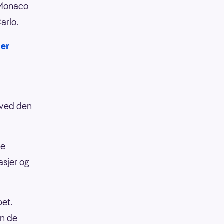
r Monaco
arlo.
her
 ved den
de
asjer og
pet.
en de