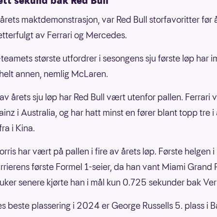
ett sekund bak Red Bull
rårets maktdemonstrasjon, var Red Bull storfavoritter før 
etterfulgt av Ferrari og Mercedes.
teamets største utfordrer i sesongens sju første løp har i
helt annen, nemlig McLaren.
 av årets sju løp har Red Bull vært utenfor pallen. Ferrari
inz i Australia, og har hatt minst en fører blant topp tre i 
fra i Kina.
ris har vært på pallen i fire av årets løp. Første helgen i
arrierens første Formel 1-seier, da han vant Miami Grand P
 uker senere kjørte han i mål kun 0.725 sekunder bak Ve
 beste plassering i 2024 er George Russells 5. plass i B