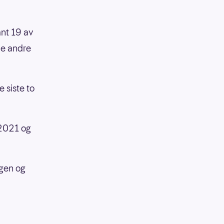
ant 19 av
de andre
e siste to
 2021 og
ngen og