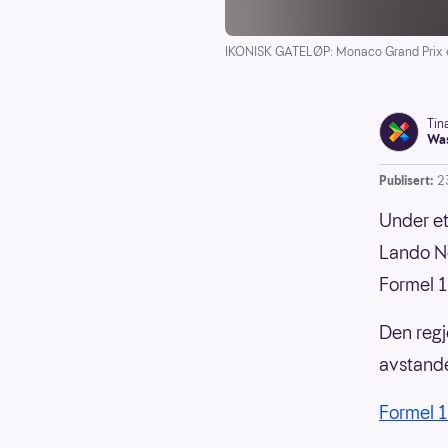
IKONISK GATELØP: Monaco Grand Prix er
Tin
Was
Publisert:
2
Under ett
Lando No
Formel 1
Den regj
avstande
Formel 