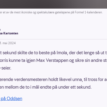
 et av de mest ikoniske og spektakulære gateløpene på Formel 1-kalenderen.
a
a Kartomten
3. mai 2024
 sekund skilte de to beste på Imola, der det lenge så ut ti
rris kunne ta igjen Max Verstappen og sikre sin andre s
-seier.
erende verdensmesteren holdt likevel unna, til tross for a
n mellom de to i mål endte på under ett sekund.
1 på Oddsen