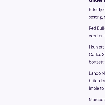
Under 
Etter fjo
sesong, 
Red Bull-
vært en 
I kun ett
Carlos Sa
bortsett 
Lando Nor
briten k
Imola to
Mercedes