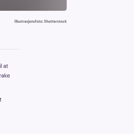
Illustrasjonsfoto: Shutterstock
l at
trake
t