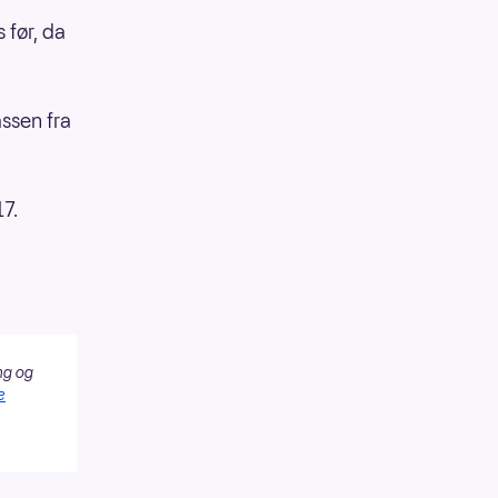
 før, da
assen fra
7.
ng og
e