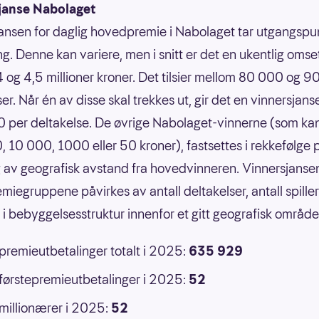
janse Nabolaget
ansen for daglig hovedpremie i Nabolaget tar utgangspun
g. Denne kan variere, men i snitt er det en ukentlig omse
 og 4,5 millioner kroner. Det tilsier mellom 80 000 og 
er. Når én av disse skal trekkes ut, gir det en vinnersjans
 per deltakelse. De øvrige Nabolaget-vinnerne (som ka
 10 000, 1000 eller 50 kroner), fastsettes i rekkefølge 
 av geografisk avstand fra hovedvinneren. Vinnersjansen
emiegruppene påvirkes av antall deltakelser, antall spille
r i bebyggelsesstruktur innenfor et gitt geografisk område
 premieutbetalinger totalt i 2025:
635 929
 førstepremieutbetalinger i 2025:
52
 millionærer i 2025:
52