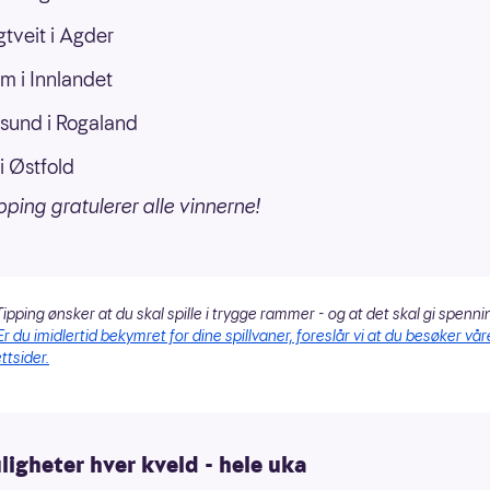
gtveit i Agder
m i Innlandet
sund i Rogaland
i Østfold
pping gratulerer alle vinnerne!
ipping ønsker at du skal spille i trygge rammer - og at det skal gi spenni
Er du imidlertid bekymret for dine spillvaner, foreslår vi at du besøker vår
ttsider.
igheter hver kveld - hele uka