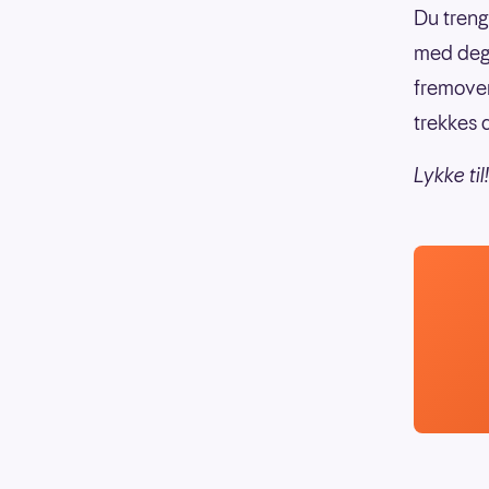
Du treng
med deg 
fremover
trekkes 
Lykke til!