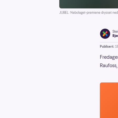
JUBEL: Nabolaget-premiene drysset ned 
Ste
Bjø
Publisert:
18
Fredagen
Raufoss,