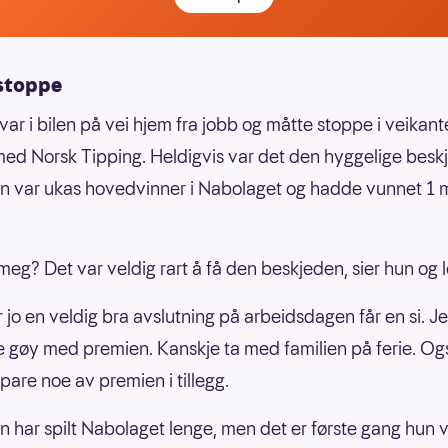
stoppe
var i bilen på vei hjem fra jobb og måtte stoppe i veikant
ed Norsk Tipping. Heldigvis var det den hyggelige besk
n var ukas hovedvinner i Nabolaget og hadde vunnet 1 m
meg? Det var veldig rart å få den beskjeden, sier hun og l
r jo en veldig bra avslutning på arbeidsdagen får en si. J
e gøy med premien. Kanskje ta med familien på ferie. O
pare noe av premien i tillegg.
n har spilt Nabolaget lenge, men det er første gang hun 