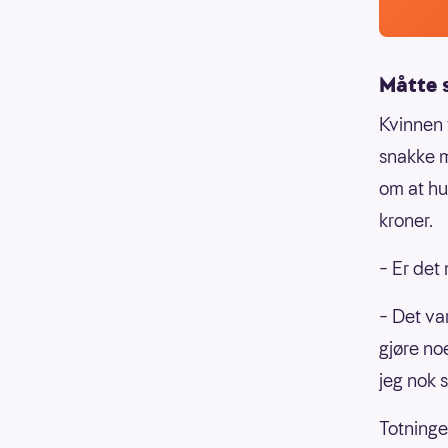
Måtte 
Kvinnen 
snakke m
om at hu
kroner.
– Er det 
– Det va
gjøre no
jeg nok s
Totninge