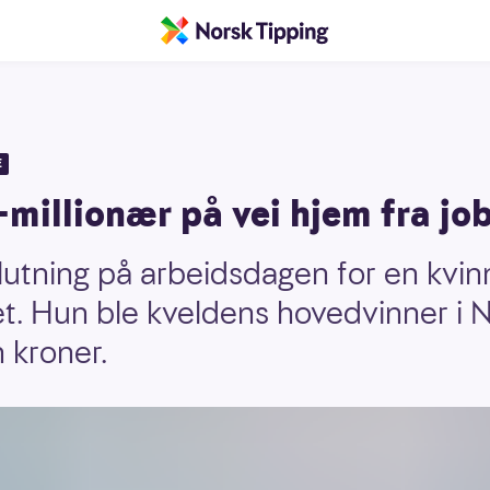
E
millionær på vei hjem fra jo
slutning på arbeidsdagen for en kvin
et. Hun ble kveldens hovedvinner i 
n kroner.