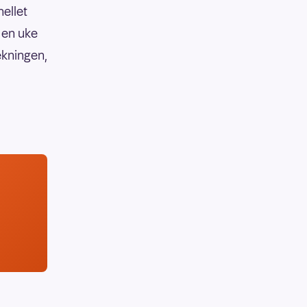
hellet
 en uke
ekningen,