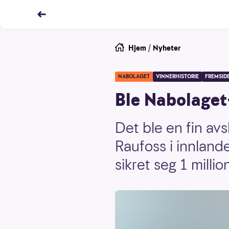
Hjem
/
Nyheter
NABOLAGET
VINNERHISTORIE
FREMSID
Ble Nabolaget-
Det ble en fin av
Raufoss i innland
sikret seg 1 millio