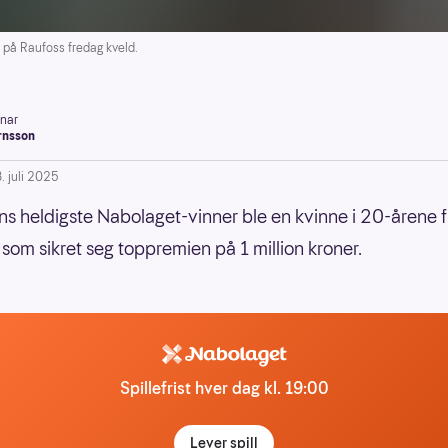
på Raufoss fredag kveld.
inar
rnsson
. juli 2025
s heldigste Nabolaget-vinner ble en kvinne i 20-årene f
 som sikret seg toppremien på 1 million kroner.
Spillefrist hver dag kl. 19:00
Lever spill