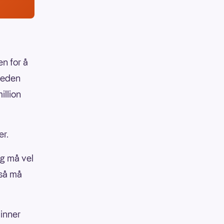
en for å
jeden
illion
er.
eg må vel
gså må
vinner