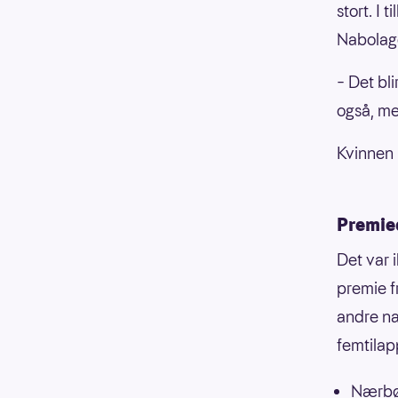
stort. I
Nabolag
– Det bl
også, men
Kvinnen 
Premied
Det var 
premie f
andre na
femtilap
Nærbø