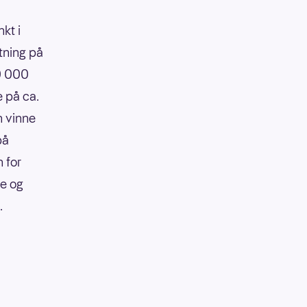
kt i
tning på
90 000
e på ca.
n vinne
på
 for
re og
.