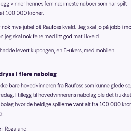
 tillegg vinner hennes fem nærmeste naboer som har spilt
et 100 000 kroner.
ir nok mye jubel på Raufoss kveld. Jeg skal jo på jobb i m
 jeg skal nok feire med litt god mat i kveld.
hadde levert kupongen, en 5-ukers, med mobilen.
ryss i flere nabolag
ikke bare hovedvinneren fra
Raufoss som kunne glede se
redag. I tillegg til hovedvinnerens nabolag ble det trukke
bolag hvor de heldige spillerne vant alt fra 100 000 krone
p:
 i Rogaland