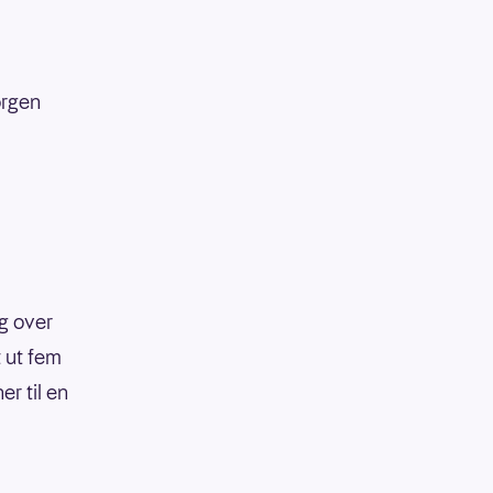
orgen
g over
t ut fem
r til en