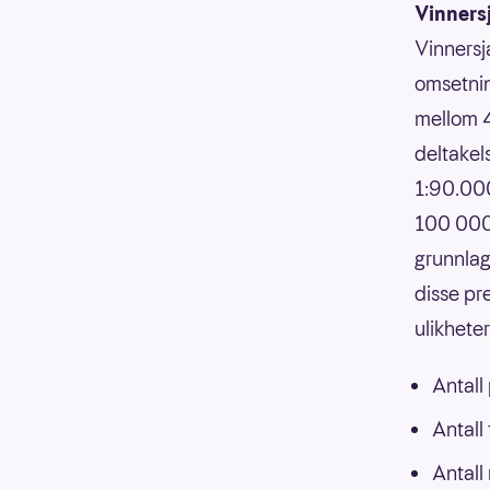
Vinners
Vinnersj
omsetnin
mellom 4
deltakels
1:90.000
100 000,
grunnlag
disse pr
ulikhete
Antall
Antall
Antall