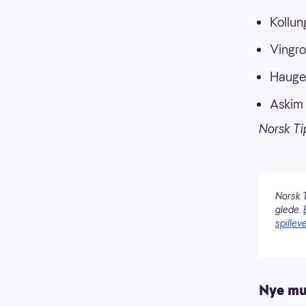
Kollun
Vingro
Hauge
Askim 
Norsk Ti
Norsk T
glede.
spilleve
Nye mul