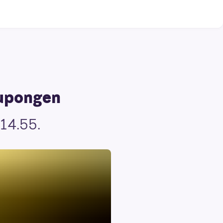
kupongen
 14.55.