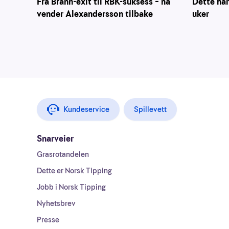
Fra Brann-exit til RBK-suksess – nå
Dette har
vender Alexandersson tilbake
uker
Kundeservice
Spillevett
Snarveier
Grasrotandelen
Dette er Norsk Tipping
Jobb i Norsk Tipping
Nyhetsbrev
Presse