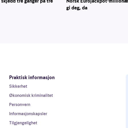
 skjedd tre ganger på tre
Norsk Eurojackpot-millionær
gi deg, da
Praktisk informasjon
Sikkerhet
Økonomisk kriminalitet
Personvern
Informasjonskapsler
Tilgjengelighet