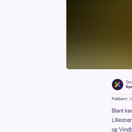
Gro
Syn
Publisert:
1
Blant ka
Lillestr
og Vindb