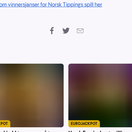
om vinnersjanser for Norsk Tippings spill her
KPOT
EUROJACKPOT