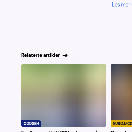
Les mer 
Relaterte artikler
ODDSEN
EUROJAC