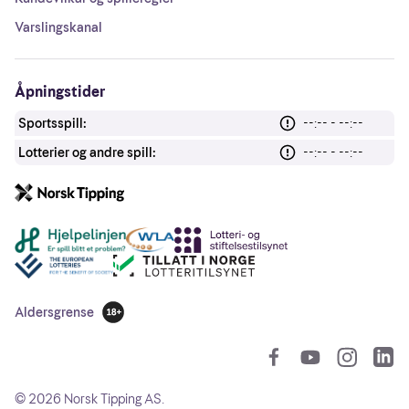
Varslingskanal
Åpningstider
Sportsspill:
--:-- - --:--
Lotterier og andre spill:
--:-- - --:--
Andre lenker
Aldersgrense
18 år
So
©
2026
Norsk Tipping AS.