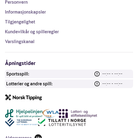
Personvern
Informasjonskapsler
Tilgjengelighet
Kundevilkår og spilleregler
Varslingskanal
Åpningstider
Sportsspill:
--:-- - --:--
Lotterier og andre spill:
--:-- - --:--
Andre lenker
Aldersgrense