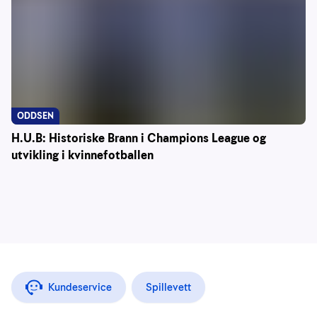
ODDSEN
H.U.B: Historiske Brann i Champions League og
utvikling i kvinnefotballen
Kundeservice
Spillevett