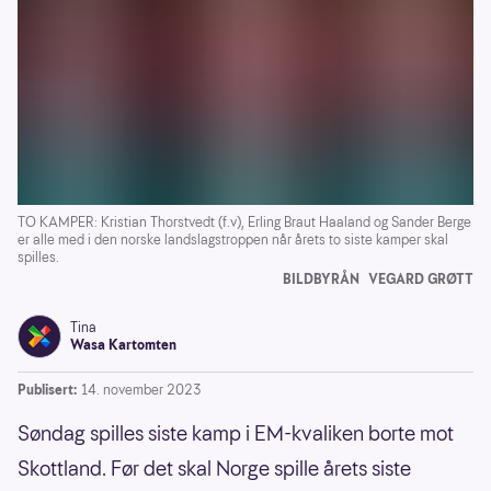
TO KAMPER: Kristian Thorstvedt (f.v), Erling Braut Haaland og Sander Berge
er alle med i den norske landslagstroppen når årets to siste kamper skal
spilles.
BILDBYRÅN
VEGARD GRØTT
Tina
Wasa Kartomten
Publisert:
14. november 2023
Søndag spilles siste kamp i EM-kvaliken borte mot
Skottland. Før det skal Norge spille årets siste