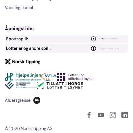
Varslingskanal
Åpningstider
Sportsspill:
--:-- - --:--
Lotterier og andre spill:
--:-- - --:--
Andre lenker
Aldersgrense
18 år
So
©
2026
Norsk Tipping AS.