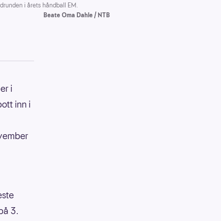
drunden i årets håndball EM.
Beate Oma Dahle / NTB
er i
ott inn i
ovember
este
på 3.