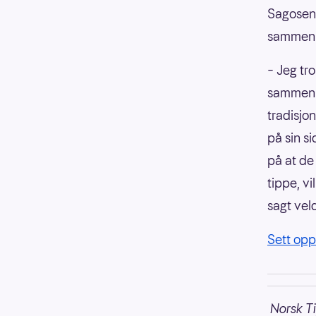
Sagosen 
sammen m
– Jeg tro
sammen m
tradisjo
på sin si
på at de
tippe, v
sagt vel
Sett opp
Norsk Ti