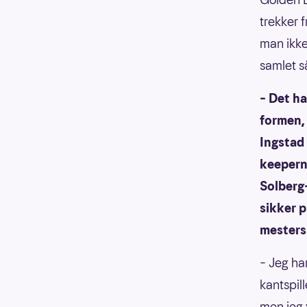
trekker 
man ikke 
samlet s
– Det ha
formen,
Ingstad 
keeperne
Solberg-
sikker p
mesters
– Jeg ha
kantspil
men jeg 