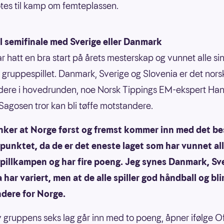
tes til kamp om femteplassen.
l semifinale med Sverige eller Danmark
r hatt en bra start på årets mesterskap og vunnet alle si
 gruppespillet. Danmark, Sverige og Slovenia er det nors
dere i hovedrunden, noe Norsk Tippings EM-ekspert Ha
Sagosen tror kan bli tøffe motstandere.
enker at Norge først og fremst kommer inn med det be
punktet, da de er det eneste laget som har vunnet al
pillkampen og har fire poeng. Jeg synes Danmark, Sv
 har variert, men at de alle spiller god håndball og bli
dere for Norge.
av gruppens seks lag går inn med to poeng, åpner ifølge O