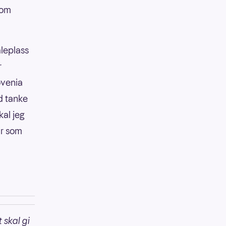
som
aleplass
r
ovenia
ed tanke
al jeg
ir som
 skal gi