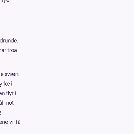
edrunde.
har troa
ne svært
yrke i
n flyt i
ål mot
g
ne vil få