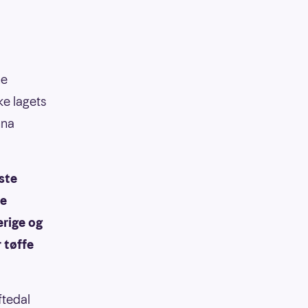
ne
ke lagets
nna
ste
le
erige og
r tøffe
ftedal