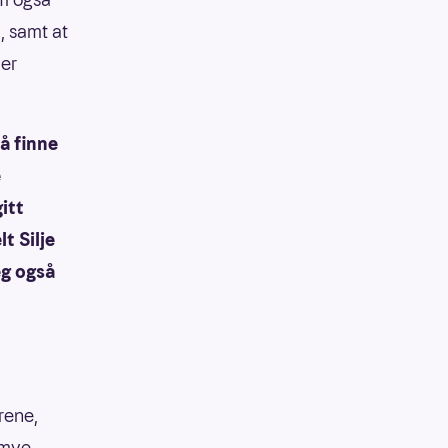
, samt at
 er
å finne
e
itt
t Silje
eg også
rene,
 mye