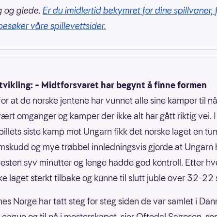
g og glede.
Er du imidlertid bekymret for dine spillvaner, 
besøker våre spillevettsider.
vikling: – Midtforsvaret har begynt å finne formen
 for at de norske jentene har vunnet alle sine kamper til nå
vært omganger og kamper der ikke alt har gått riktig vei. I
illets siste kamp mot Ungarn fikk det norske laget en tun
mskudd og mye trøbbel innledningsvis gjorde at Ungarn 
 nesten syv minutter og lenge hadde god kontroll. Etter h
e laget sterkt tilbake og kunne til slutt juble over 32-22 
nes Norge har tatt steg for steg siden de var samlet i Da
eague og til nå i mesterskapet, sier Oftedal Sagosen, s