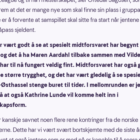
frem at det er mange nye som skal finne sin plass i gruppa
er å forvente at samspillet skal sitte fra start når jentene
åpass sjeldent.
r vært godt å se at spesielt midtforsvaret har begynt 
 og det å ha Maren Aardahl tilbake sammen med Vild
har til nå fungert veldig fint. Midtforsvaret har også g
 større trygghet, og det har vært gledelig å se spesiel
Østhassel stenge buret til tider. I mellomrunden er j
å at også Kathrine Lunde vil komme helt inn i
kapsform.
r kanskje savnet noen flere rene kontringer fra de norske
lerne. Dette har vi vært svært bortskjemte med de siste å
vet at også jentene som er med nå er kapable til å score