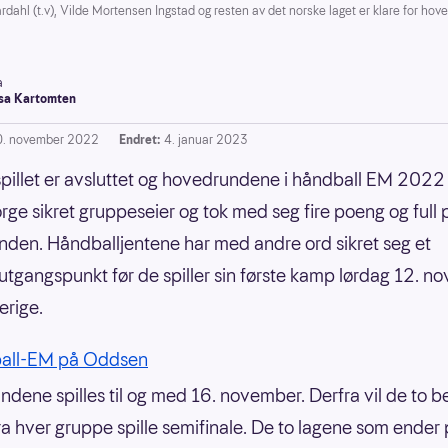
t.v), Vilde Mortensen Ingstad og resten av det norske laget er klare for hove
a
a Kartomten
0. november 2022
Endret:
4. januar 2023
illet er avsluttet og hovedrundene i håndball EM 2022 
rge sikret gruppeseier og tok med seg fire poeng og full p
den. Håndballjentene har med andre ord sikret seg et
gangspunkt før de spiller sin første kamp lørdag 12. n
erige.
all-EM på Oddsen
dene spilles til og med 16. november. Derfra vil de to b
ra hver gruppe spille semifinale. De to lagene som ender 