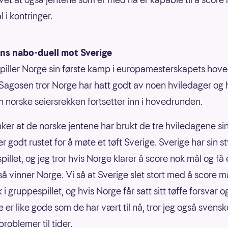
 i kontringer.
ns nabo-duell mot Sverige
piller Norge sin første kamp i europamesterskapets hov
Sagosen tror Norge har hatt godt av noen hviledager og 
n norske seiersrekken fortsetter inn i hovedrunden.
nker at de norske jentene har brukt de tre hviledagene si
r godt rustet for å møte et tøft Sverige. Sverige har sin st
pillet, og jeg tror hvis Norge klarer å score nok mål og få e
så vinner Norge. Vi så at Sverige slet stort med å score m
 gruppespillet, og hvis Norge får satt sitt tøffe forsvar o
 er like gode som de har vært til nå, tror jeg også svenske
roblemer til tider.