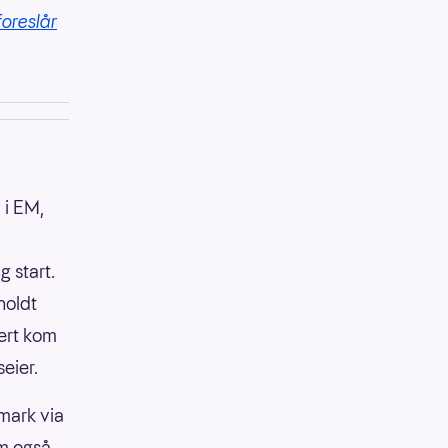
foreslår
 i EM,
g start.
holdt
vert kom
seier.
nmark via
om også