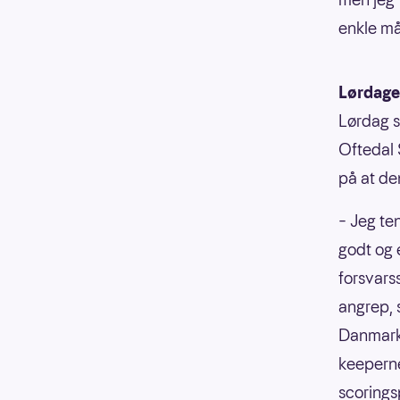
enkle mål
Lørdage
Lørdag s
Oftedal 
på at de
– Jeg te
godt og e
forsvarss
angrep, 
Danmark i
keeperne
scoringsp