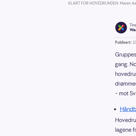
KLART FOR HOVEDRUNDEN: Maren Aardahl (
Tin
Was
Publisert:
1
Gruppesp
gang. No
hovedrun
drømmeut
– mot Sv
Håndb
Hovedrun
lagene f