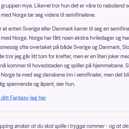
gruppen mye. Likevel tror hun det er våre to naboland 
ed Norge tar seg videre til semifinalene.
r at enten Sverige eller Danmark karrer til seg en semifin
ed Norge. Norge har fått noen ekstra hviledager og ha
nsmessig ofte overtaket på både Sverige og Danmark, Sl
de tror jeg går litt tom for krefter, men er en liten joker m
 nå kommer til hovedstaden og spiller på hjemmebane. Sk
il Norge ta med seg danskene inn i semifinaler, men det bl
dig spennende og åpent, sier hun.
 ditt Fantasy-lag her
pping ønsker at du skal spille i trygge rammer - og at det