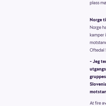
plass mø
Norge ti
Norge ha
kamper i
motstan
Oftedal 
– Jeg t
utgangs
gruppes
Slovenia
motstan
At fire 