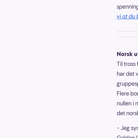
spennin
vi at du 
Norsk ut
Til tross
har det 
gruppesp
Flere bo
nullen i
det norsk
– Jeg sy
Golden L