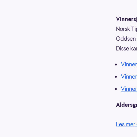
Vinnersj
Norsk Tip
Oddsen o
Disse ka
Vinner
Vinne
Vinne
Aldersg
Les mer 