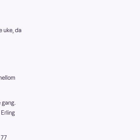
e uke, da
 mellom
e gang.
 Erling
 77