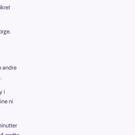
ikret
orge.
in andre
.
 i
ine ni
inutter