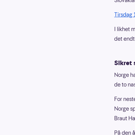
Slovakia
Tirsdag 
I likhet
det endt
Sikret 
Norge ha
de to na
For nest
Norge sp
Braut H
På den å