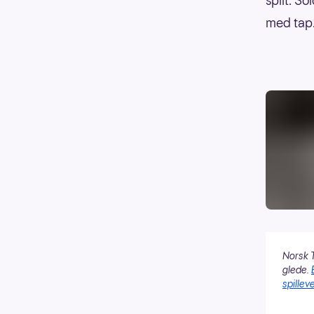
spilt. S
med tap
Norsk T
glede.
spilleve