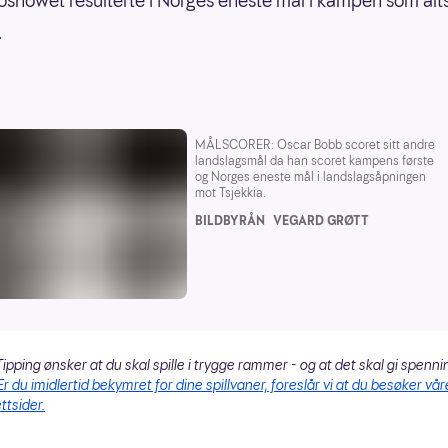
oloshowet resulterte i Norges eneste mål i kampen som al
.
MÅLSCORER: Oscar Bobb scoret sitt andre
landslagsmål da han scoret kampens første
og Norges eneste mål i landslagsåpningen
mot Tsjekkia.
BILDBYRÅN
VEGARD GRØTT
ipping ønsker at du skal spille i trygge rammer - og at det skal gi spenni
Er du imidlertid bekymret for dine spillvaner, foreslår vi at du besøker vår
ttsider.