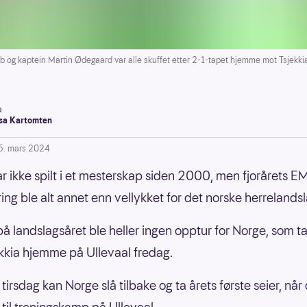
bb og kaptein Martin Ødegaard var alle skuffet etter 2-1-tapet hjemme mot Tsjekkia
a
a Kartomten
5. mars 2024
r ikke spilt i et mesterskap siden 2000, men fjorårets E
ring ble alt annet enn vellykket for det norske herrelandsl
på landslagsåret ble heller ingen opptur for Norge, som t
kkia hjemme på Ullevaal fredag.
tirsdag kan Norge slå tilbake og ta årets første seier, nå