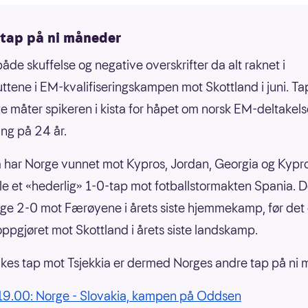
 tap på ni måneder
både skuffelse og negative overskrifter da alt raknet i
uttene i EM-kvalifiseringskampen mot Skottland i juni. Ta
 måter spikeren i kista for håpet om norsk EM-deltakels
ang på 24 år.
 har Norge vunnet mot Kypros, Jordan, Georgia og Kypro
ble et «hederlig» 1-0-tap mot fotballstormakten Spania. D
ge 2-0 mot Færøyene i årets siste hjemmekamp, før det
roppgjøret mot Skottland i årets siste landskamp.
ukes tap mot Tsjekkia er dermed Norges andre tap på ni 
19.00: Norge - Slovakia, kampen på Oddsen