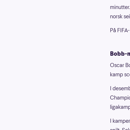
minutter
norsk sei
På FIFA-
Bobb-m
Oscar Bob
kamp sco
I desemb
Champion
ligakamp
I kamper