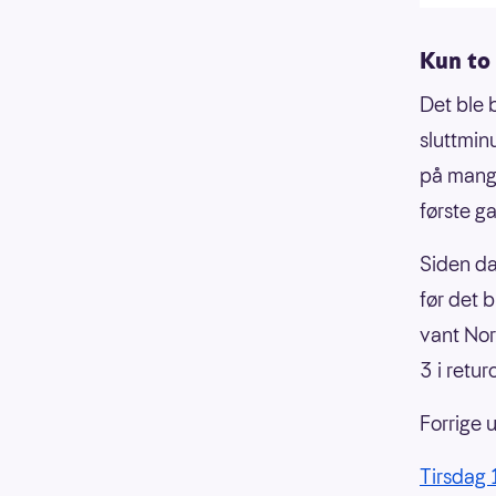
Kun to
Det ble 
sluttmin
på mange
første g
Siden da
før det 
vant Nor
3 i retu
Forrige 
Tirsdag 