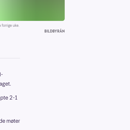
 forrige uke.
BILDBYRÅN
M-
aget.
apte 2-1
r de møter