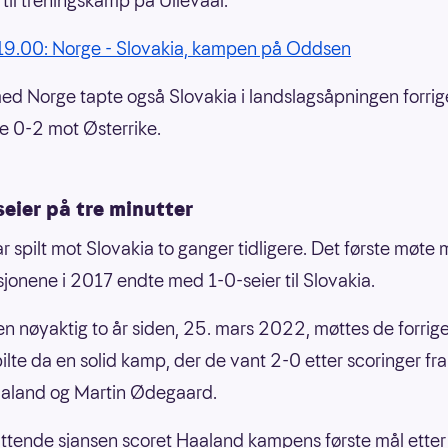
 til treningskamp på Ullevaal.
19.00: Norge - Slovakia, kampen på Oddsen
 med Norge tapte også Slovakia i landslagsåpningen forrig
e 0-2 mot Østerrike.
seier på tre minutter
r spilt mot Slovakia to ganger tidligere. Det første møte
sjonene i 2017 endte med 1-0-seier til Slovakia.
en nøyaktig to år siden, 25. mars 2022, møttes de forrig
ilte da en solid kamp, der de vant 2-0 etter scoringer fra
aaland og Martin Ødegaard.
ttende sjansen scoret Haaland kampens første mål etter