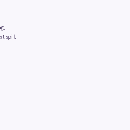
ng,
 spill.