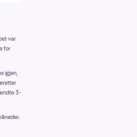
pet var
e for
s igjen,
eretter
 endte 3-
måneder.