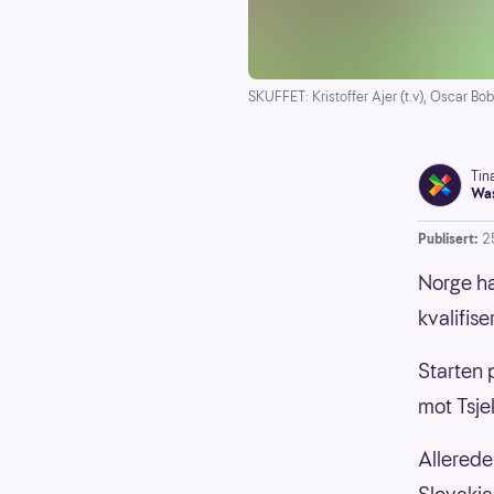
SKUFFET: Kristoffer Ajer (t.v), Oscar Bo
Tin
Was
Publisert:
2
Norge ha
kvalifise
Starten 
mot Tsje
Allerede 