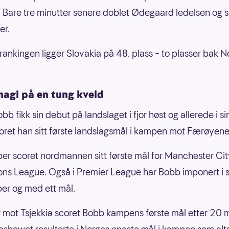
. Bare tre minutter senere doblet Ødegaard ledelsen og s
er.
rankingen ligger Slovakia på 48. plass – to plasser bak N
agi på en tung kveld
b fikk sin debut på landslaget i fjor høst og allerede i s
ret han sitt første landslagsmål i kampen mot Færøyene
er scoret nordmannen sitt første mål for Manchester City
s League. Også i Premier League har Bobb imponert i s
er og med ett mål.
 mot Tsjekkia scoret Bobb kampens første mål etter 20 m