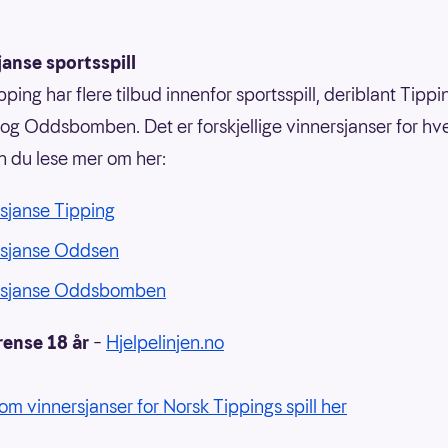
anse sportsspill
ping har flere tilbud innenfor sportsspill, deriblant Tippi
g Oddsbomben. Det er forskjellige vinnersjanser for hvert
n du lese mer om her:
sjanse Tipping
rsjanse Oddsen
rsjanse Oddsbomben
rense 18 år
–
Hjelpelinjen.no
om vinnersjanser for Norsk Tippings spill her