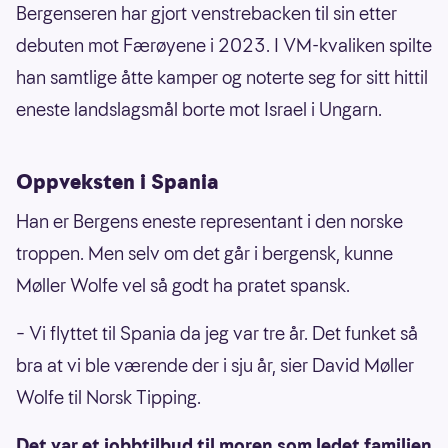
Bergenseren har gjort venstrebacken til sin etter
debuten mot Færøyene i 2023. I VM-kvaliken spilte
han samtlige åtte kamper og noterte seg for sitt hittil
eneste landslagsmål borte mot Israel i Ungarn.
Oppveksten i Spania
Han er Bergens eneste representant i den norske
troppen. Men selv om det går i bergensk, kunne
Møller Wolfe vel så godt ha pratet spansk.
– Vi flyttet til Spania da jeg var tre år. Det funket så
bra at vi ble værende der i sju år, sier David Møller
Wolfe til Norsk Tipping.
Det var et jobbtilbud til moren som ledet familien