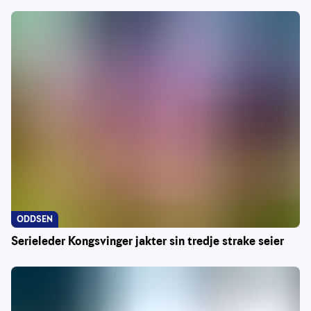
ODDSEN
Serieleder Kongsvinger jakter sin tredje strake seier