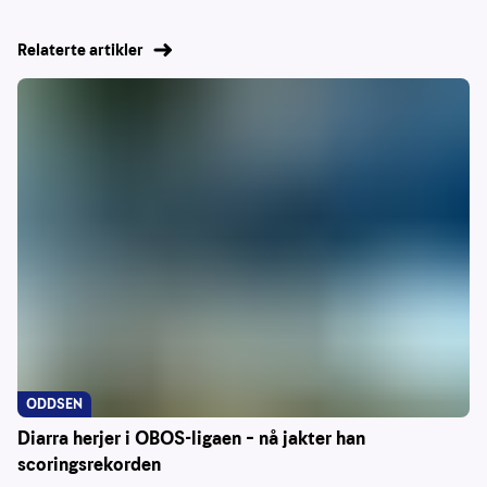
Relaterte artikler
ODDSEN
Diarra herjer i OBOS-ligaen – nå jakter han
scoringsrekorden