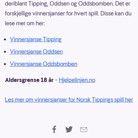
deriblant Tipping, Oddsen og Oddsbomben. Det er
forskjellige vinnersjanser for hvert spill. Disse kan du
lese mer om her:
Vinnersjanse Tipping
Vinnersjanse Oddsen
Vinnersjanse Oddsbomben
Aldersgrense 18 år
–
Hjelpelinjen.no
Les mer om vinnersjanser for Norsk Tippings spill her