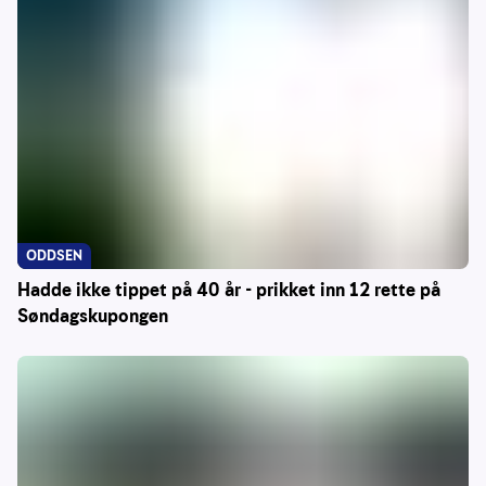
ODDSEN
Hadde ikke tippet på 40 år - prikket inn 12 rette på
Søndagskupongen