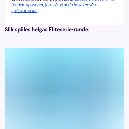
for dine spillvaner, foreslår vi at du besøker våre
spillevettsider.
Slik spilles helgas Eliteserie-runde: